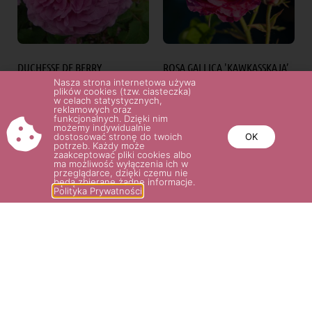
DUCHESSE DE BERRY
ROSA GALLICA 'KAWKASSKAJA’
Nasza strona internetowa używa
35.00
zł
36.00
zł
plików cookies (tzw. ciasteczka)
w celach statystycznych,
reklamowych oraz
funkcjonalnych. Dzięki nim
Wybierz opcje
Wybierz opcje
możemy indywidualnie
dostosować stronę do twoich
OK
potrzeb. Każdy może
zaakceptować pliki cookies albo
ma możliwość wyłączenia ich w
przeglądarce, dzięki czemu nie
będą zbierane żadne informacje.
Polityka Prywatności