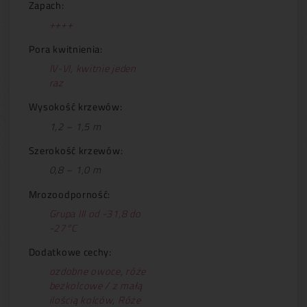
Zapach:
++++
Pora kwitnienia:
IV-VI, kwitnie jeden
raz
Wysokość krzewów:
1,2 – 1,5 m
Szerokość krzewów:
0,8 – 1,0 m
Mrozoodporność:
Grupa III od -31,8 do
-27°C
Dodatkowe cechy:
ozdobne owoce
,
róże
bezkolcowe / z małą
ilością kolców
,
Róże