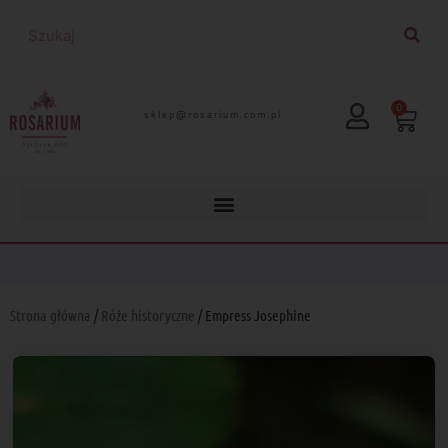
0
lp.moc.muirasor@pelks
Strona główna
/
Róże historyczne
/ Empress Josephine