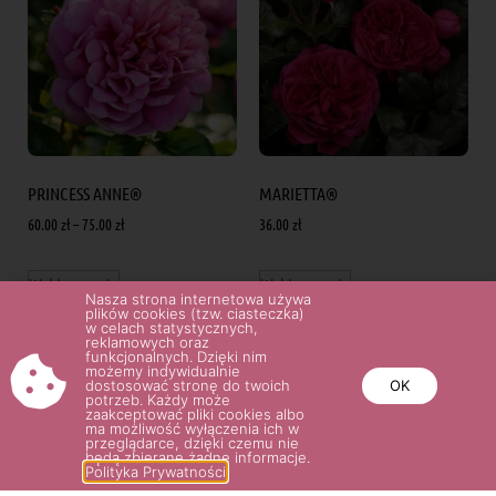
PRINCESS ANNE®
MARIETTA®
60.00
zł
–
75.00
zł
36.00
zł
Wybierz opcje
Wybierz opcje
Nasza strona internetowa używa
plików cookies (tzw. ciasteczka)
w celach statystycznych,
reklamowych oraz
funkcjonalnych. Dzięki nim
możemy indywidualnie
dostosować stronę do twoich
OK
potrzeb. Każdy może
zaakceptować pliki cookies albo
ma możliwość wyłączenia ich w
przeglądarce, dzięki czemu nie
będą zbierane żadne informacje.
Polityka Prywatności