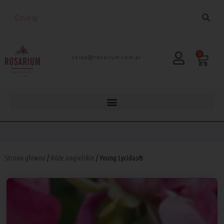
0
lp.moc.muirasor@pelks
Strona główna
/
Róże angielskie
/ Young Lycidas®