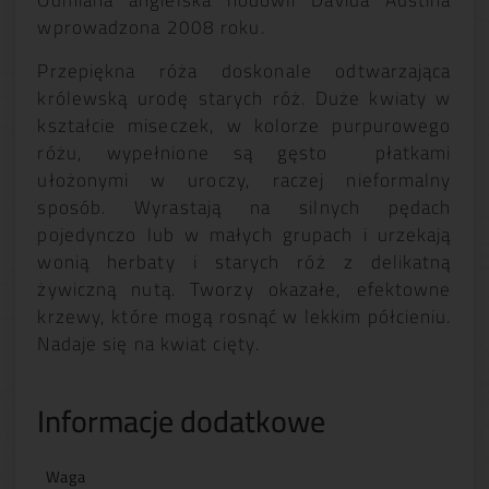
Odmiana angielska hodowli Davida Austina
wprowadzona 2008 roku.
Przepiękna róża doskonale odtwarzająca
królewską urodę starych róż. Duże kwiaty w
kształcie miseczek, w kolorze purpurowego
różu, wypełnione są gęsto płatkami
ułożonymi w uroczy, raczej nieformalny
sposób. Wyrastają na silnych pędach
pojedynczo lub w małych grupach i urzekają
wonią herbaty i starych róż z delikatną
żywiczną nutą. Tworzy okazałe, efektowne
krzewy, które mogą rosnąć w lekkim półcieniu.
Nadaje się na kwiat cięty.
Informacje dodatkowe
Waga