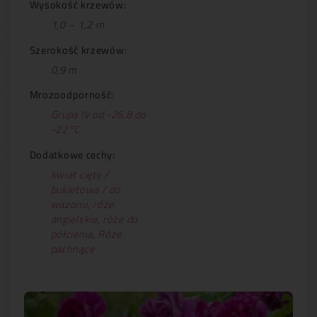
Wysokość krzewów:
1,0 – 1,2 m
Szerokość krzewów:
0,9 m
Mrozoodporność:
Grupa IV od -26,8 do
-22°C
Dodatkowe cechy:
kwiat cięty /
bukietowa / do
wazonu
,
róże
angielskie
,
róże do
półcienia
,
Róże
pachnące