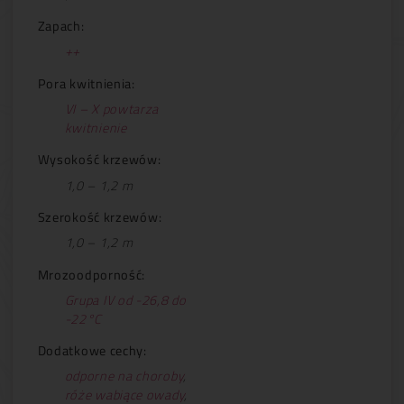
Zapach:
++
Pora kwitnienia:
VI – X powtarza
kwitnienie
Wysokość krzewów:
1,0 – 1,2 m
Szerokość krzewów:
1,0 – 1,2 m
Mrozoodporność:
Grupa IV od -26,8 do
-22°C
Dodatkowe cechy:
odporne na choroby
,
róże wabiące owady
,