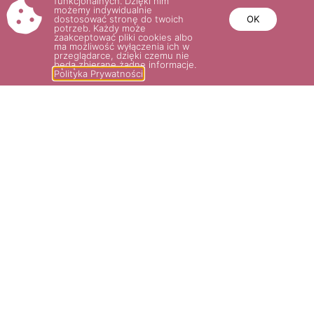
funkcjonalnych. Dzięki nim
możemy indywidualnie
BRIGHT AS A BUTTON®
dostosować stronę do twoich
OK
potrzeb. Każdy może
36.00
zł
zaakceptować pliki cookies albo
ma możliwość wyłączenia ich w
przeglądarce, dzięki czemu nie
będą zbierane żadne informacje.
Wybierz opcje
Polityka Prywatności
POTRZEBUJESZ POMOCY? NAPISZ
LUB ZADZWOŃ DO NAS!
SKLEP@ROSARIUM.COM.PL
+48 509 465 891,
+48 509 465
893