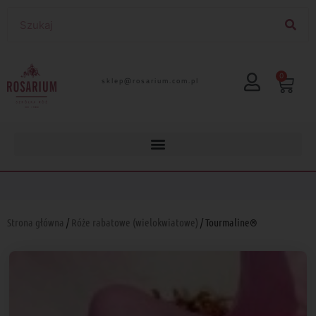
0
lp.moc.muirasor@pelks
Strona główna
/
Róże rabatowe (wielokwiatowe)
/ Tourmaline®