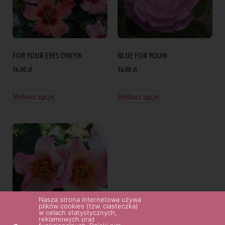
FOR YOUR EYES ONLY®
BLUE FOR YOU®
36.00
zł
36.00
zł
Wybierz opcje
Wybierz opcje
Nasza strona internetowa używa
plików cookies (tzw. ciasteczka)
w celach statystycznych,
reklamowych oraz