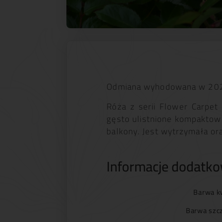
Odmiana wyhodowana w 2025 
Róża z serii Flower Carpe
gęsto ulistnione kompaktow
balkony. Jest wytrzymała o
Informacje dodatk
Barwa k
Barwa szc