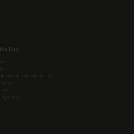
łka Róż
łce
ny
ik sadzenia i pielęgnacji róż
ie róż
ności
a ogrodów