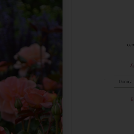
cen
Typ:
B