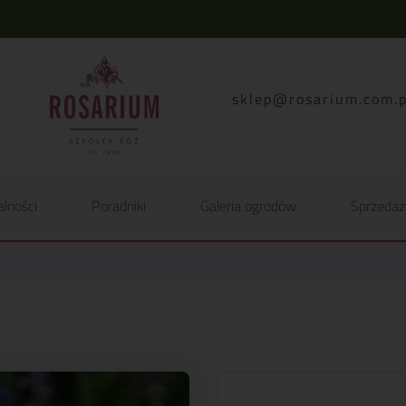
lp.moc.muirasor@pelk
alności
Poradniki
Galeria ogrodów
Sprzedaż