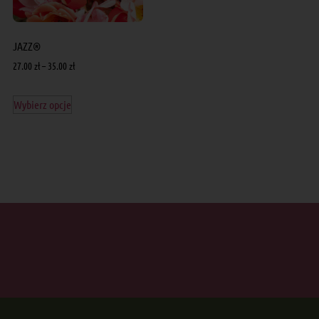
JAZZ®
27.00
zł
–
35.00
zł
Wybierz opcje