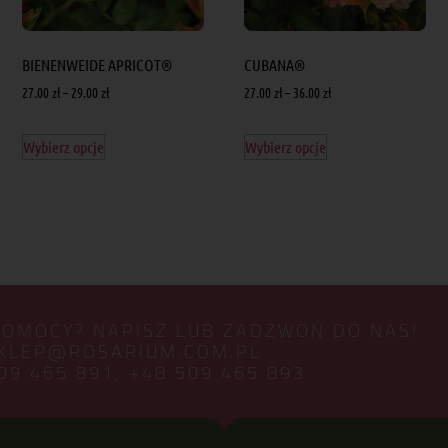
BIENENWEIDE APRICOT®
CUBANA®
27.00
zł
–
29.00
zł
27.00
zł
–
36.00
zł
Wybierz opcje
Wybierz opcje
POMOCY? NAPISZ LUB ZADZWOŃ DO NAS!
KLEP@ROSARIUM.COM.PL
09 465 891,
+48 509 465 893