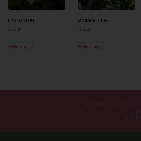
CONCERTO 94
MORNING SUN®
35.00
zł
35.00
zł
Wybierz opcje
Wybierz opcje
POTRZEBUJESZ 
S
+48 5