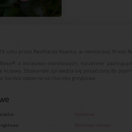
roku przez Reinharda Noacka, w niemieckiej firmie N
t Rose® o koralowo-morelowych, korzennie pachnących
e krzewy. Doskonale sprawdza się posadzona do pojemni
raz bardzo odporna na choroby grzybowe.
owe
wiatów:
Morelowa
zegółowa:
Morelowo różowa