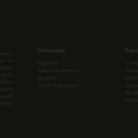
Informacje
Szkó
alności
ian róż
Regulamin
O szkó
cznych,
Polityka prywatności
Odmia
urowych
Sprzedaż
Poradn
duktów,
Wysyłki zagraniczne
Sadzen
zenie,
Aktual
podczas
Galeri
ększość