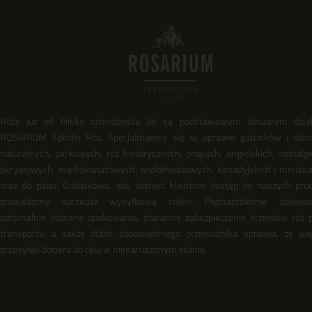
Róże już od blisko czterdziestu lat są podstawowym obszarem dział
ROSARIUM Szkółki Róż. Specjalizujemy się w uprawie gatunków i odm
naturalnych, parkowych, róż historycznych, pnących, angielskich, nostalgi
okrywowych, wielkokwiatowych, wielokwiatowych, kanadyjskich i miniat
oraz do patio. Dodatkowo, aby ułatwić klientom dostęp do naszych pro
prowadzimy sprzedaż wysyłkową roślin. Piętnastoletnie doświadc
optymalnie dobrane opakowania, staranne zabezpieczenie krzewów róż 
transportu, a także dobór odpowiedniego przewoźnika sprawia, że wi
przesyłek dociera do celu w nienaruszonym stanie.