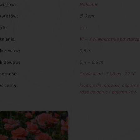
wiatów:
Półpełne
kwiatów:
Ø 6 cm
ch:
+++
tnienia:
VI – X wielokrotnie powtarza
krzewów:
0,5 m
 krzewów:
0,4 – 0,6 m
orność:
Grupa III od -31,8 do -27°C
e cechy:
kwitnie do mrozów
,
odporne
róże do donic / pojemników