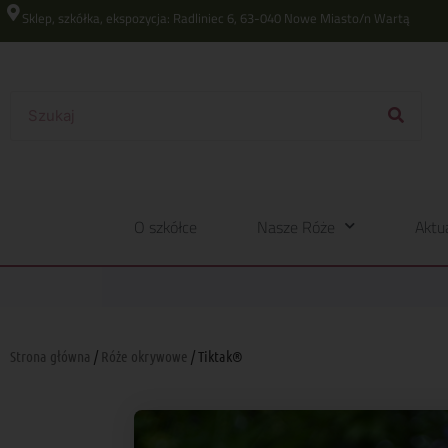
Sklep, szkółka, ekspozycja: Radliniec 6, 63-040 Nowe Miasto/n Wartą
O szkółce
Nasze Róże
Aktu
Strona główna
/
Róże okrywowe
/ Tiktak®