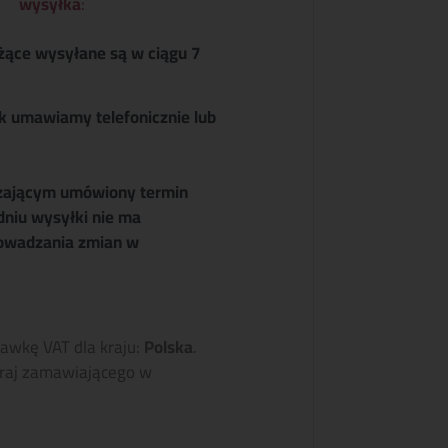
wysyłka
:
żące wysyłane są w ciągu 7
k umawiamy telefonicznie lub
zającym umówiony termin
dniu wysyłki nie ma
owadzania zmian w
tawkę VAT dla kraju:
Polska
.
raj zamawiającego w