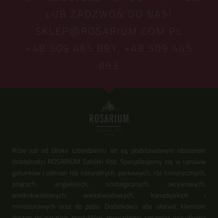
LUB ZADZWOŃ DO NAS!
SKLEP@ROSARIUM.COM.PL
+48 509 465 891,
+48 509 465
893
Róże już od blisko czterdziestu lat są podstawowym obszarem
działalności ROSARIUM Szkółki Róż. Specjalizujemy się w uprawie
gatunków i odmian róż naturalnych, parkowych, róż historycznych,
pnących, angielskich, nostalgicznych, okrywowych,
wielkokwiatowych, wielokwiatowych, kanadyjskich i
miniaturowych oraz do patio. Dodatkowo, aby ułatwić klientom
dostęp do naszych produktów, prowadzimy sprzedaż wysyłkową