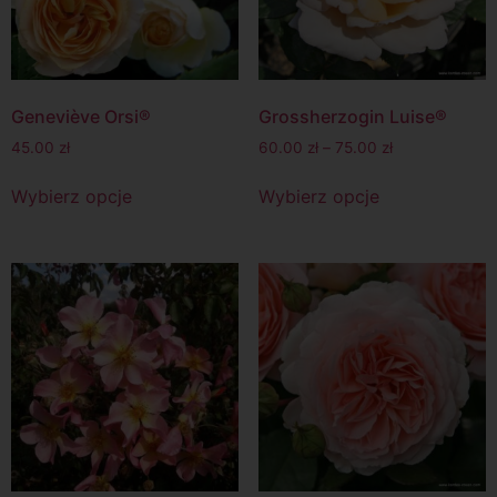
Geneviève Orsi®
Grossherzogin Luise®
45.00
zł
60.00
zł
–
75.00
zł
Wybierz opcje
Wybierz opcje