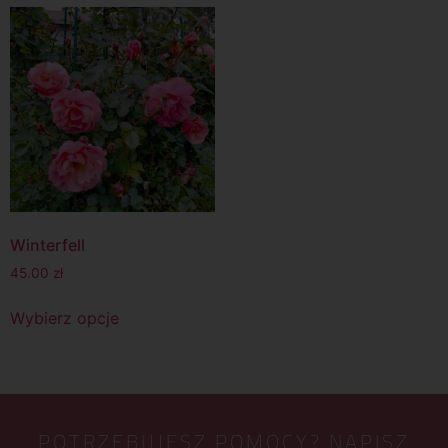
Winterfell
45.00
zł
Wybierz opcje
POTRZEBUJESZ POMOCY? NAPISZ