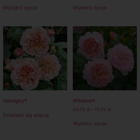
Wybierz opcje
Wybierz opcje
Versigny®
Wildeve®
60.00
zł
–
75.00
zł
Dowiedz się więcej
Wybierz opcje