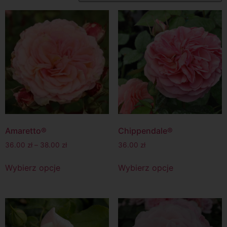
Amaretto®
Chippendale®
36.00
zł
–
38.00
zł
36.00
zł
Wybierz opcje
Wybierz opcje