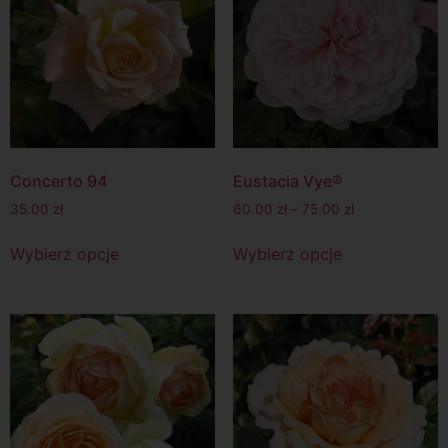
Concerto 94
Eustacia Vye®
35.00
zł
60.00
zł
–
75.00
zł
Wybierz opcje
Wybierz opcje