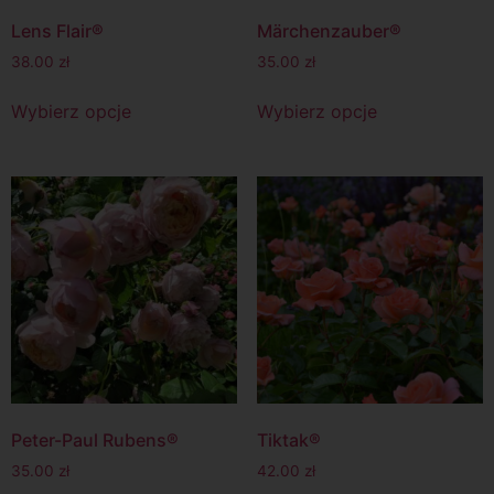
Lens Flair®
Märchenzauber®
38.00
zł
35.00
zł
Wybierz opcje
Wybierz opcje
Peter-Paul Rubens®
Tiktak®
35.00
zł
42.00
zł