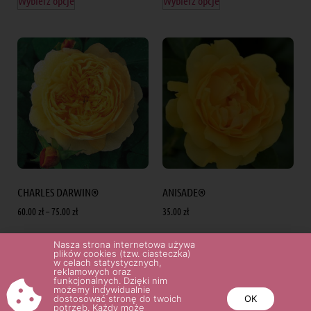
Wybierz opcje
Wybierz opcje
CHARLES DARWIN®
ANISADE®
60.00
zł
–
75.00
zł
35.00
zł
Nasza strona internetowa używa
Wybierz opcje
Wybierz opcje
plików cookies (tzw. ciasteczka)
w celach statystycznych,
reklamowych oraz
funkcjonalnych. Dzięki nim
możemy indywidualnie
dostosować stronę do twoich
OK
potrzeb. Każdy może