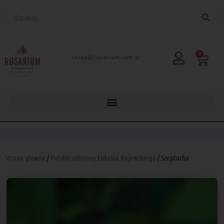
0
lp.moc.muirasor@pelks
Strona główna
/
Polskie odmiany Łukasza Rojewskiego
/ Szeptucha