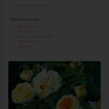
Grupa III od -31,8 do
-27°C
Dodatkowe cechy:
kwiat cięty /
bukietowa / do
wazonu
,
róża polskiej
hodowli
,
Róże
pachnące