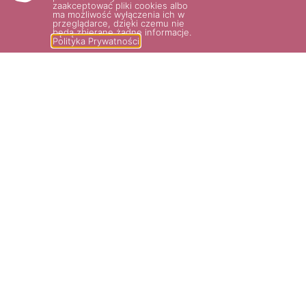
zaakceptować pliki cookies albo
ma możliwość wyłączenia ich w
przeglądarce, dzięki czemu nie
będą zbierane żadne informacje.
Polityka Prywatności
HANSESTADT ROSTOCK®
CARAMELLA®
35.00
zł
36.00
zł
Wybierz opcje
Wybierz opcje
POTRZEBUJESZ POMOCY? NAPISZ
LUB ZADZWOŃ DO NAS!
SKLEP@ROSARIUM.COM.PL