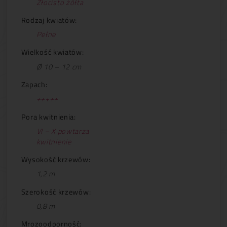
Złocisto żółta
Rodzaj kwiatów:
Pełne
Wielkość kwiatów:
Ø 10 – 12 cm
Zapach:
+++++
Pora kwitnienia:
VI – X powtarza
kwitnienie
Wysokość krzewów:
1,2 m
Szerokość krzewów:
0,8 m
Mrozoodporność: