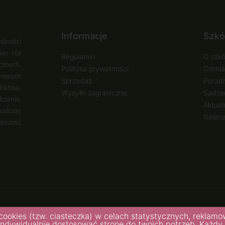
Informacje
Szkó
alności
ian róż
Regulamin
O szkó
cznych,
Polityka prywatności
Odmia
urowych
Sprzedaż
Poradn
duktów,
Wysyłki zagraniczne
Sadzen
zenie,
Aktual
podczas
Galeri
ększość
icka, Mariusz
cookies (tzw. ciasteczka) w celach statystycznych, reklam
autorów
indywidualnie dostosować stronę do twoich potrzeb. Każd