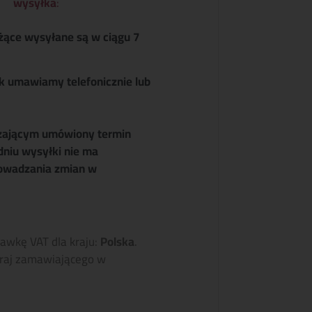
wysyłka
:
żące wysyłane są w ciągu 7
k umawiamy telefonicznie lub
zającym umówiony termin
dniu wysyłki nie ma
owadzania zmian w
tawkę VAT dla kraju:
Polska
.
raj zamawiającego w