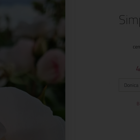
Sim
cen
Typ:
B