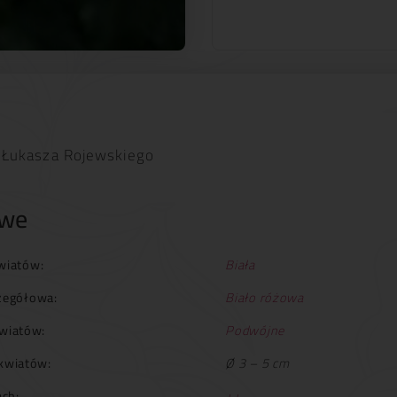
 Łukasza Rojewskiego
owe
wiatów:
Biała
zegółowa:
Biało różowa
wiatów:
Podwójne
kwiatów:
Ø 3 – 5 cm
ch:
++