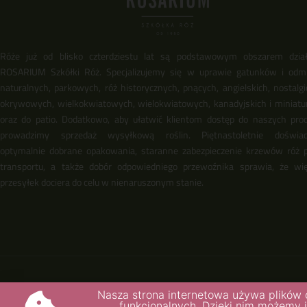
Róże już od blisko czterdziestu lat są podstawowym obszarem dział
ROSARIUM Szkółki Róż. Specjalizujemy się w uprawie gatunków i odm
naturalnych, parkowych, róż historycznych, pnących, angielskich, nostalgi
okrywowych, wielkokwiatowych, wielokwiatowych, kanadyjskich i miniat
oraz do patio. Dodatkowo, aby ułatwić klientom dostęp do naszych pro
prowadzimy sprzedaż wysyłkową roślin. Piętnastoletnie doświadc
optymalnie dobrane opakowania, staranne zabezpieczenie krzewów róż 
transportu, a także dobór odpowiedniego przewoźnika sprawia, że wi
przesyłek dociera do celu w nienaruszonym stanie.
© 2020. fotografie: Tomasz Ciesielski - bankfoto.net, Teresa Święc
Nasza strona internetowa używa plików 
Ilkiewicz, Krzysztof Chodun Kopiowanie tekstów i zdjęć bez zgody 
funkcjonalnych. Dzięki nim możemy 