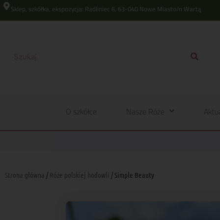
Sklep, szkółka, ekspozycja: Radliniec 6, 63-040 Nowe Miasto/n Wartą
O szkółce
Nasze Róże
Aktu
Strona główna
/
Róże polskiej hodowli
/ Simple Beauty