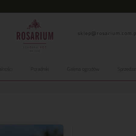
lp.moc.muirasor@pelk
alności
Poradniki
Galeria ogrodów
Sprzedaż