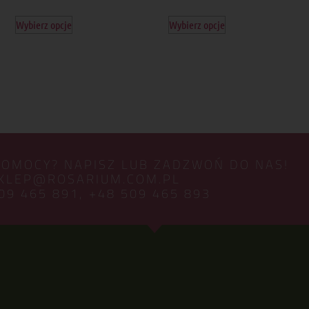
Wybierz opcje
Wybierz opcje
POMOCY? NAPISZ LUB ZADZWOŃ DO NAS!
KLEP@ROSARIUM.COM.PL
09 465 891,
+48 509 465 893