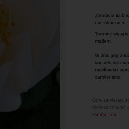
Zamówienia bie
dni roboczych.
Terminy wysyłe
mailem.
W dniu poprzed
wysyłki oraz w 
możliwości wpr
zamówieniu.
Ceny zawierają s
Możesz zmienić k
zamówieniu
.