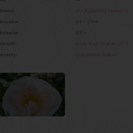
tnienia:
VI – X powtarza kwitnienie
krzewów:
0,6 – 0,9 m
 krzewów:
0,6 m
orność:
Grupa III od -31,8 do -27°C
e cechy:
róża polskiej hodowli