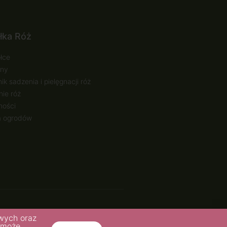
łka Róż
łce
ny
ik sadzenia i pielęgnacji róż
ie róż
ności
a ogrodów
realizacja: webCase.pl
owych oraz
y może