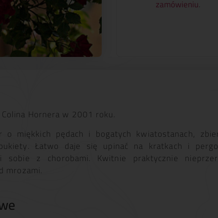
zamówieniu
.
Colina Hornera w 2001 roku.
r o miękkich pędach i bogatych kwiatostanach, zbie
ukiety. Łatwo daje się upinać na kratkach i pergol
zi sobie z chorobami. Kwitnie praktycznie nieprze
ed mrozami.
owe