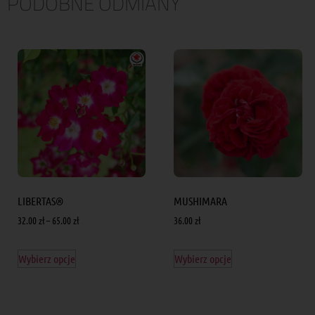
PODOBNE ODMIANY
LIBERTAS®
MUSHIMARA
32.00
zł
–
65.00
zł
36.00
zł
Wybierz opcje
Wybierz opcje