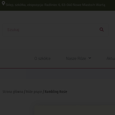
Sklep, szkółka, ekspozycja: Radliniec 6, 63-040 Nowe Miasto/n Wartą
O szkółce
Nasze Róże
Aktu
Strona główna
/
Róże pnące
/ Rambling Rosie