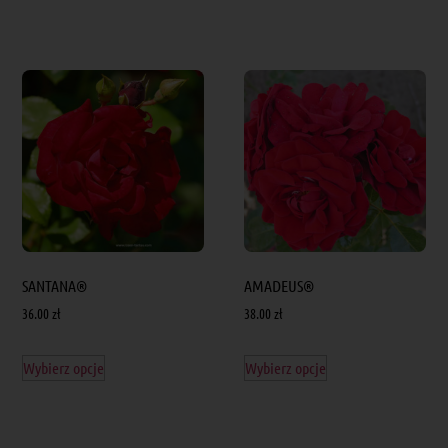
SANTANA®
AMADEUS®
36.00
zł
38.00
zł
Wybierz opcje
Wybierz opcje