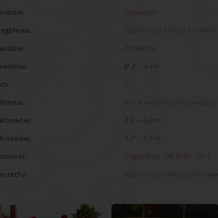
wiatów:
Czerwona
zegółowa:
Czerwona z białym środkiem
wiatów:
Podwójne
kwiatów:
Ø 3 – 4 cm
ch:
+
tnienia:
VI – X wielokrotnie powtarza
krzewów:
3,0 – 4,0 m
 krzewów:
1,2 – 1,5 m
orność:
Grupa IV od -26,8 do -22°C
e cechy:
odporna na niekorzystne wa