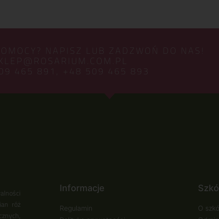
POMOCY? NAPISZ LUB ZADZWOŃ DO NAS!
KLEP@ROSARIUM.COM.PL
09 465 891,
+48 509 465 893
Informacje
Szkó
alności
ian róż
Regulamin
O szkó
cznych,