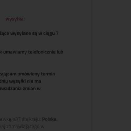
wysyłka
:
żące wysyłane są w ciągu 7
k umawiamy telefonicznie lub
zającym umówiony termin
dniu wysyłki nie ma
owadzania zmian w
tawkę VAT dla kraju:
Polska
.
raj zamawiającego w