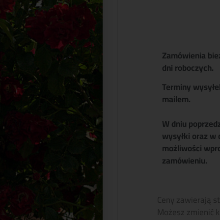
Zamówienia bie
dni roboczych.
Terminy wysyłe
mailem.
W dniu poprzed
wysyłki oraz w 
możliwości wpr
zamówieniu.
Ceny zawierają s
Możesz zmienić k