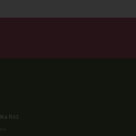
łka Róż
łce