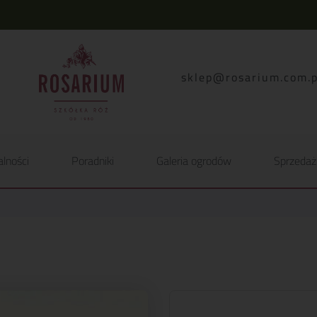
lp.moc.muirasor@pelk
alności
Poradniki
Galeria ogrodów
Sprzedaż