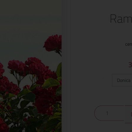
Ramb
cen
Typ: