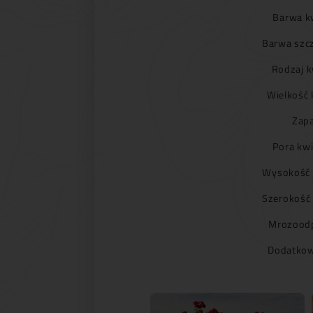
Barwa k
Barwa szc
Rodzaj k
Wielkość 
Zapa
Pora kwi
Wysokość 
Szerokość
Mrozoodp
Dodatkow