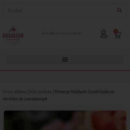
0
lp.moc.muirasor@pelks
Strona główna
/
Róże parkowe
/ Princesse Stéphanie Grand-Duchesse
Heritière de Luxembourg®