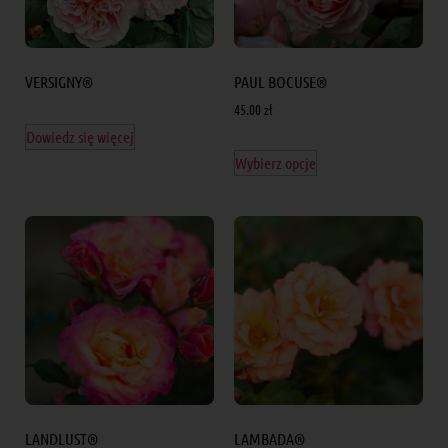
VERSIGNY®
PAUL BOCUSE®
45.00
zł
Dowiedz się więcej
Wybierz opcje
LANDLUST®
LAMBADA®