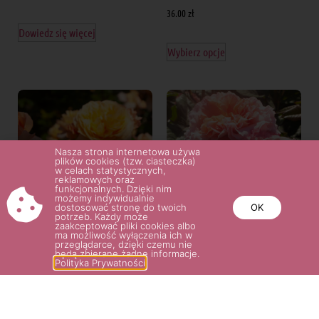
36.00
zł
Dowiedz się więcej
Wybierz opcje
Nasza strona internetowa używa
plików cookies (tzw. ciasteczka)
w celach statystycznych,
reklamowych oraz
funkcjonalnych. Dzięki nim
możemy indywidualnie
dostosować stronę do twoich
OK
potrzeb. Każdy może
zaakceptować pliki cookies albo
ma możliwość wyłączenia ich w
przeglądarce, dzięki czemu nie
CAPRI®
AUGUSTA LUISE®
będą zbierane żadne informacje.
Polityka Prywatności
36.00
zł
36.00
zł
Wybierz opcje
Wybierz opcje