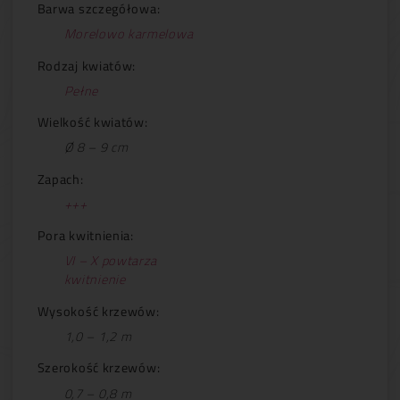
Barwa szczegółowa:
Morelowo karmelowa
Rodzaj kwiatów:
Pełne
Wielkość kwiatów:
Ø 8 – 9 cm
Zapach:
+++
Pora kwitnienia:
VI – X powtarza
kwitnienie
Wysokość krzewów:
1,0 – 1,2 m
Szerokość krzewów:
0,7 – 0,8 m