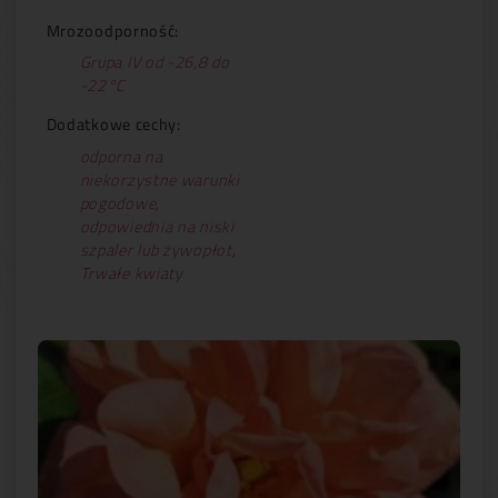
Mrozoodporność:
Grupa IV od -26,8 do
-22°C
Dodatkowe cechy:
odporna na
niekorzystne warunki
pogodowe
,
odpowiednia na niski
szpaler lub żywopłot
,
Trwałe kwiaty