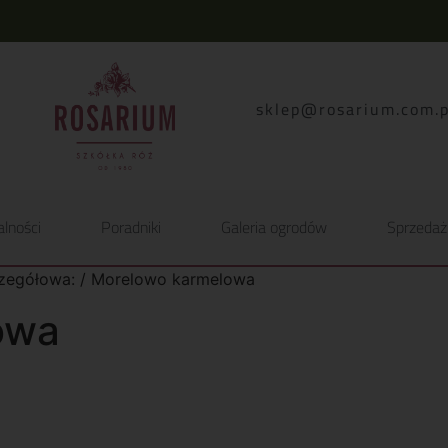
lp.moc.muirasor@pelk
alności
Poradniki
Galeria ogrodów
Sprzedaż
czegółowa: / Morelowo karmelowa
owa