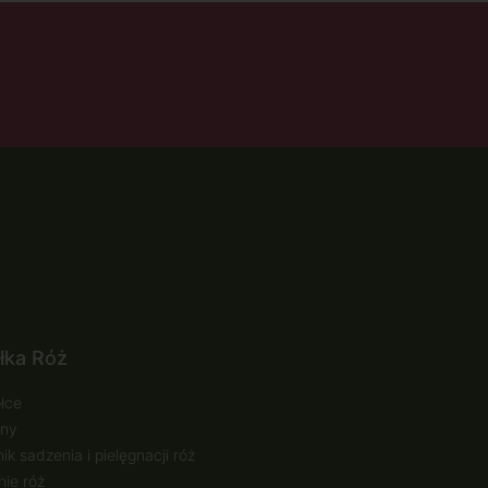
łka Róż
łce
ny
ik sadzenia i pielęgnacji róż
ie róż