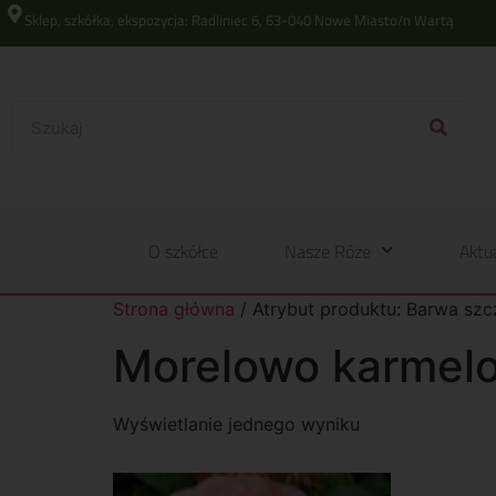
Sklep, szkółka, ekspozycja: Radliniec 6, 63-040 Nowe Miasto/n Wartą
O szkółce
Nasze Róże
Aktu
Strona główna
/ Atrybut produktu: Barwa sz
Morelowo karmel
Wyświetlanie jednego wyniku