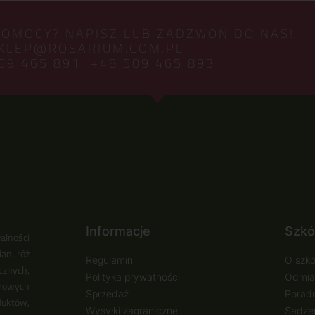
POMOCY? NAPISZ LUB ZADZWOŃ DO NAS!
KLEP@ROSARIUM.COM.PL
09 465 891,
+48 509 465 893
Informacje
Szkó
alności
ian róż
Regulamin
O szkó
cznych,
Polityka prywatności
Odmia
urowych
Sprzedaż
Poradn
duktów,
Wysyłki zagraniczne
Sadzen