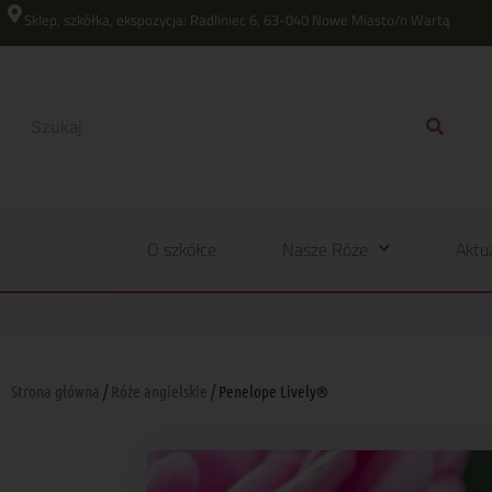
Sklep, szkółka, ekspozycja: Radliniec 6, 63-040 Nowe Miasto/n Wartą
O szkółce
Nasze Róże
Aktu
Strona główna
/
Róże angielskie
/ Penelope Lively®