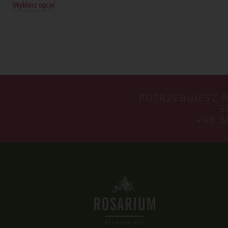
Wybierz opcje
POTRZEBUJESZ 
S
+48 5