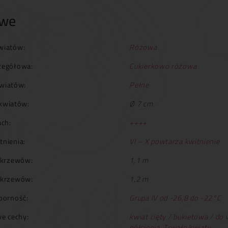
owe
wiatów:
Różowa
zegółowa:
Cukierkowo różowa
wiatów:
Pełne
kwiatów:
Ø 7 cm
ch:
++++
tnienia:
VI – X powtarza kwitnienie
krzewów:
1,1 m
 krzewów:
1,2 m
orność:
Grupa IV od -26,8 do -22°C
e cechy:
kwiat cięty / bukietowa / do
półcienia
,
Trwałe kwiaty