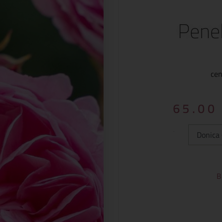
Penel
cen
65.0
Typ:
B