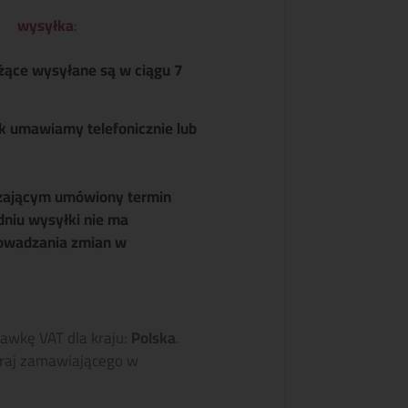
wysyłka
:
żące wysyłane są w ciągu 7
k umawiamy telefonicznie lub
zającym umówiony termin
dniu wysyłki nie ma
owadzania zmian w
tawkę VAT dla kraju:
Polska
.
raj zamawiającego w