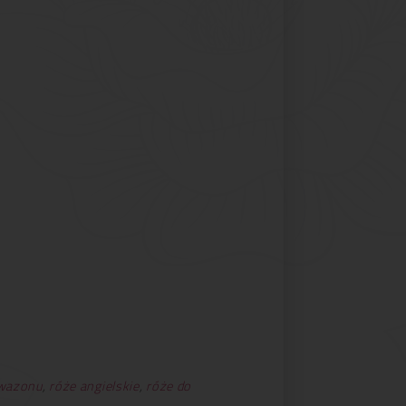
 wazonu
,
róże angielskie
,
róże do