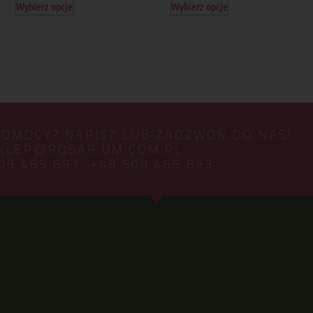
Wybierz opcje
Wybierz opcje
POMOCY? NAPISZ LUB ZADZWOŃ DO NAS!
KLEP@ROSARIUM.COM.PL
09 465 891,
+48 509 465 893