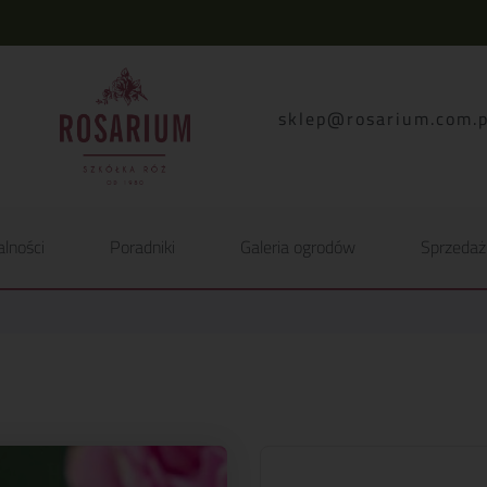
lp.moc.muirasor@pelk
alności
Poradniki
Galeria ogrodów
Sprzedaż