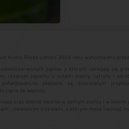
avid Austin Roses Limited 2023 roku wyhodowana przez
odowoczerwonych pąków, z których rozwijają się prze
ym, różanym zapachu z nutami maliny, cytryny i odro
 pofałdowanymi płatkami są doskonałym przykła
do cięcia do wazonu.
zdrowo oraz dobrze kwitnie w pełnym słońcu i w lekkim 
nami i niewielkimi krzewami, z którymi może tworzyć 