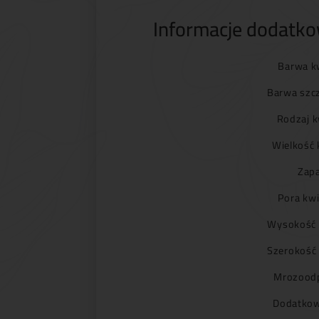
Informacje dodatk
Barwa k
Barwa szc
Rodzaj k
Wielkość 
Zapa
Pora kwi
Wysokość 
Szerokość
Mrozoodp
Dodatkow