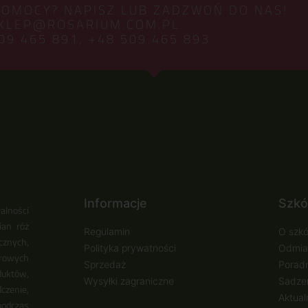
POMOCY? NAPISZ LUB ZADZWOŃ DO NAS!
KLEP@ROSARIUM.COM.PL
09 465 891,
+48 509 465 893
Informacje
Szkó
alności
ian róż
Regulamin
O szkó
cznych,
Polityka prywatności
Odmia
urowych
Sprzedaż
Poradn
duktów,
Wysyłki zagraniczne
Sadzen
zenie,
Aktual
podczas