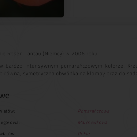
ie Rosen Tantau (Niemcy) w 2006 roku.
 w bardzo intensywnym pomarańczowym kolorze. Krzewy
ko równa, symetryczna obwódka na klomby oraz do sad
owe
wiatów:
Pomarańczowa
zegółowa:
Marchewkowa
wiatów:
Pełne