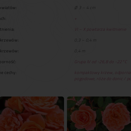
kwiatów:
Ø 3 – 4 cm
ch:
+
tnienia:
VI – X powtarza kwitnienie
krzewów:
0,3 – 0,4 m
 krzewów:
0,4 m
orność:
Grupa IV od -26,8 do -22°C
e cechy:
kompaktowy krzew
,
odporna
pogodowe
,
róże do donic / 