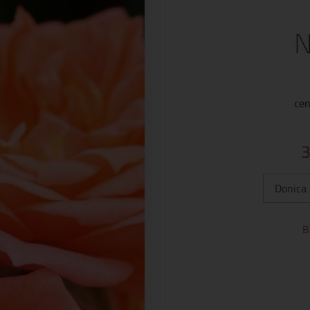
N
cen
Typ:
B