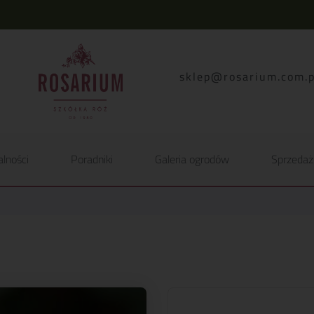
lp.moc.muirasor@pelk
alności
Poradniki
Galeria ogrodów
Sprzedaż