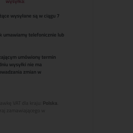
wysyłka
:
żące wysyłane są w ciągu 7
k umawiamy telefonicznie lub
zającym umówiony termin
dniu wysyłki nie ma
owadzania zmian w
tawkę VAT dla kraju:
Polska
.
raj zamawiającego w