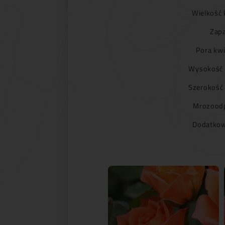
Wielkość 
Zapa
Pora kwi
Wysokość 
Szerokość
Mrozoodp
Dodatkow