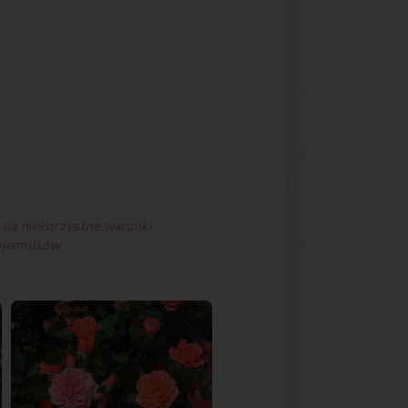
 na niekorzystne warunki
pojemników