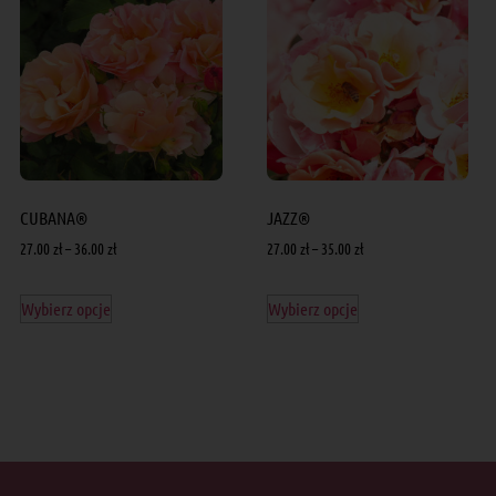
CUBANA®
JAZZ®
27.00
zł
–
36.00
zł
27.00
zł
–
35.00
zł
Wybierz opcje
Wybierz opcje