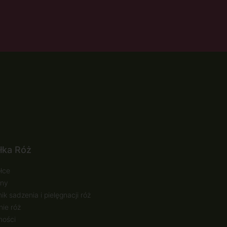
łka Róż
łce
ny
ik sadzenia i pielęgnacji róż
ie róż
ności