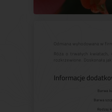
Odmiana wyhodowana w firm
Róża o trwałych kwiatach,
rozkrzewione. Doskonała ja
Informacje dodatk
Barwa k
Barwa szc
Rodzaj k