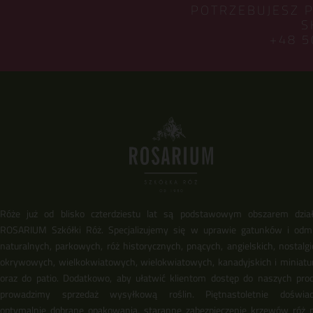
POTRZEBUJESZ 
S
+48 5
Róże już od blisko czterdziestu lat są podstawowym obszarem dział
ROSARIUM Szkółki Róż. Specjalizujemy się w uprawie gatunków i odm
naturalnych, parkowych, róż historycznych, pnących, angielskich, nostalgi
okrywowych, wielkokwiatowych, wielokwiatowych, kanadyjskich i miniat
oraz do patio. Dodatkowo, aby ułatwić klientom dostęp do naszych pro
prowadzimy sprzedaż wysyłkową roślin. Piętnastoletnie doświadc
optymalnie dobrane opakowania, staranne zabezpieczenie krzewów róż 