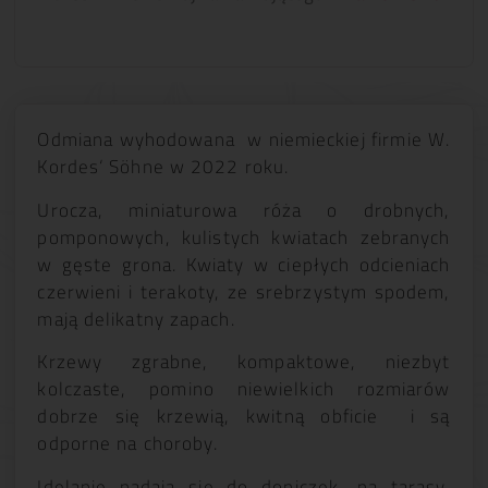
Odmiana wyhodowana w niemieckiej firmie W.
Kordes‘ Söhne w 2022 roku.
Urocza, miniaturowa róża o drobnych,
pomponowych, kulistych kwiatach zebranych
w gęste grona. Kwiaty w ciepłych odcieniach
czerwieni i terakoty, ze srebrzystym spodem,
mają delikatny zapach.
Krzewy zgrabne, kompaktowe, niezbyt
kolczaste, pomino niewielkich rozmiarów
dobrze się krzewią, kwitną obficie i są
odporne na choroby.
Idelanie nadają się do doniczek, na tarasy,