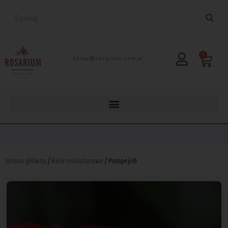
0
lp.moc.muirasor@pelks
Strona główna
/
Róże miniaturowe
/ Pompeji®