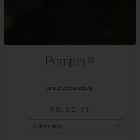
Pompeji®
cena brutto za sztukę:
38.00
zł
Typ: