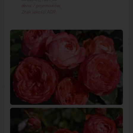
donic / pojemników
,
Znak jakości ADR