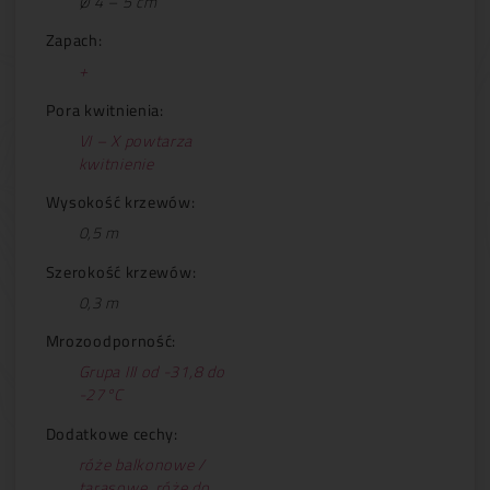
Ø 4 – 5 cm
Zapach:
+
Pora kwitnienia:
VI – X powtarza
kwitnienie
Wysokość krzewów:
0,5 m
Szerokość krzewów:
0,3 m
Mrozoodporność:
Grupa III od -31,8 do
-27°C
Dodatkowe cechy:
róże balkonowe /
tarasowe
,
róże do