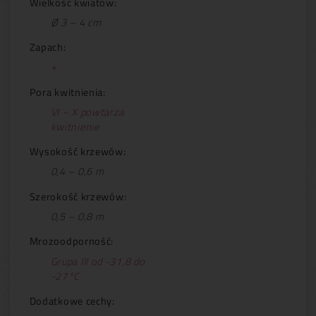
Wielkość kwiatów:
Ø 3 – 4 cm
Zapach:
+
Pora kwitnienia:
VI – X powtarza
kwitnienie
Wysokość krzewów:
0,4 – 0,6 m
Szerokość krzewów:
0,5 – 0,8 m
Mrozoodporność:
Grupa III od -31,8 do
-27°C
Dodatkowe cechy: