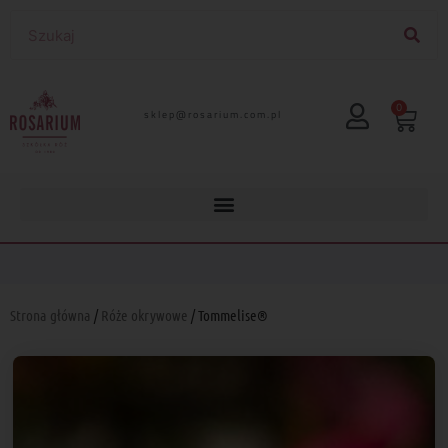
0
lp.moc.muirasor@pelks
Strona główna
/
Róże okrywowe
/ Tommelise®