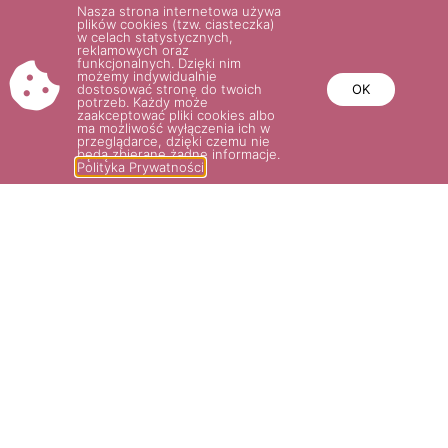
Nasza strona internetowa używa
plików cookies (tzw. ciasteczka)
w celach statystycznych,
reklamowych oraz
funkcjonalnych. Dzięki nim
możemy indywidualnie
dostosować stronę do twoich
OK
potrzeb. Każdy może
zaakceptować pliki cookies albo
ma możliwość wyłączenia ich w
przeglądarce, dzięki czemu nie
będą zbierane żadne informacje.
Polityka Prywatności
FORTUNA®
29.00
zł
–
36.00
zł
Wybierz opcje
POTRZEBUJESZ POMOCY? NAPISZ
LUB ZADZWOŃ DO NAS!