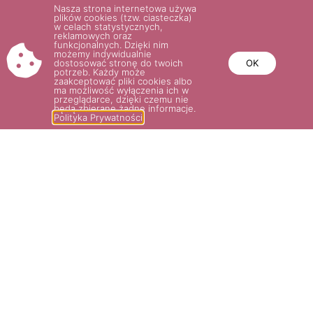
Nasza strona internetowa używa
plików cookies (tzw. ciasteczka)
w celach statystycznych,
Wybierz opcje
Wybierz opcje
reklamowych oraz
funkcjonalnych. Dzięki nim
możemy indywidualnie
dostosować stronę do twoich
OK
potrzeb. Każdy może
zaakceptować pliki cookies albo
ma możliwość wyłączenia ich w
przeglądarce, dzięki czemu nie
będą zbierane żadne informacje.
Polityka Prywatności
ALPENGLÜHEN®
27.00
zł
–
32.00
zł
Wybierz opcje