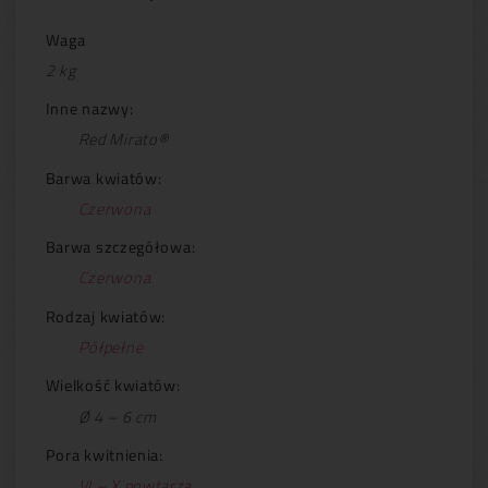
Waga
2 kg
Inne nazwy:
Red Mirato®
Barwa kwiatów:
Czerwona
Barwa szczegółowa:
Czerwona
Rodzaj kwiatów:
Półpełne
Wielkość kwiatów:
Ø 4 – 6 cm
Pora kwitnienia:
VI – X powtarza