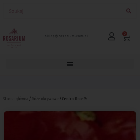
0
lp.moc.muirasor@pelks
Strona główna
/
Róże okrywowe
/ Centro-Rose®