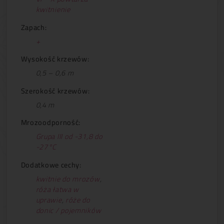
kwitnienie
Zapach:
+
Wysokość krzewów:
0,5 – 0,6 m
Szerokość krzewów:
0,4 m
Mrozoodporność:
Grupa III od -31,8 do
-27°C
Dodatkowe cechy:
kwitnie do mrozów
,
róża łatwa w
uprawie
,
róże do
donic / pojemników