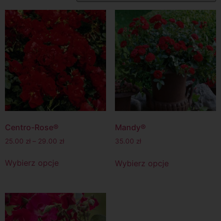
Centro-Rose®
Mandy®
25.00
zł
–
29.00
zł
35.00
zł
Wybierz opcje
Wybierz opcje