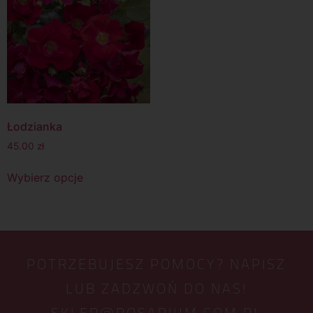
Łodzianka
45.00
zł
Wybierz opcje
POTRZEBUJESZ POMOCY? NAPISZ
LUB ZADZWOŃ DO NAS!
SKLEP@ROSARIUM.COM.PL