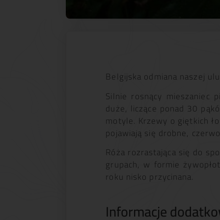
Belgijska odmiana naszej ul
Silnie rosnący mieszaniec 
duże, liczące ponad 30 pąków
motyle. Krzewy o giętkich ło
pojawiają się drobne, czer
Róża rozrastająca się do sp
grupach, w formie żywopłot
roku nisko przycinana.
Informacje dodatk