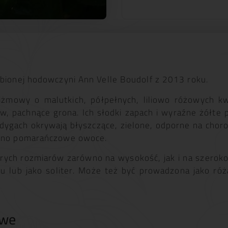
ubionej hodowczyni Ann Velle Boudolf z 2013 roku.
piżmowy o malutkich, półpełnych, liliowo różowych k
, pachnące grona. Ich słodki zapach i wyraźne żółte pr
dygach okrywają błyszczące, zielone, odporne na chorob
wono pomarańczowe owoce.
orych rozmiarów zarówno na wysokość, jak i na szeroko
u lub jako soliter. Może też być prowadzona jako róż
owe