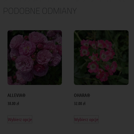
PODOBNE ODMIANY
ALLEVIA®
OHARA®
38.00
zł
32.00
zł
Wybierz opcje
Wybierz opcje