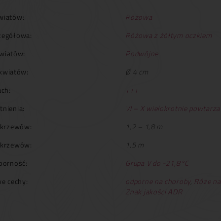
wiatów:
Różowa
zegółowa:
Różowa z żółtym oczkiem
wiatów:
Podwójne
kwiatów:
Ø 4 cm
ch:
+++
tnienia:
VI – X wielokrotnie powtarza
krzewów:
1,2 – 1,8 m
 krzewów:
1,5 m
orność:
Grupa V do -21,8°C
e cechy:
odporne na choroby
,
Róże na
Znak jakości ADR