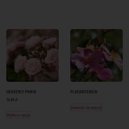
HEAVENLY PINK®
PLAISANTERIE®
36.00
zł
Dowiedz się więcej
Wybierz opcje