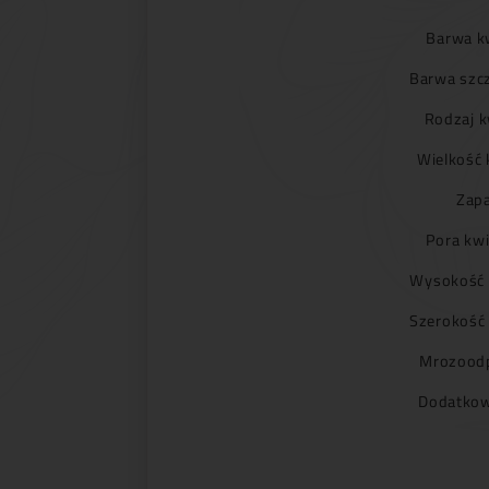
Barwa k
Barwa szc
Rodzaj k
Wielkość 
Zapa
Pora kwi
Wysokość 
Szerokość
Mrozoodp
Dodatkow