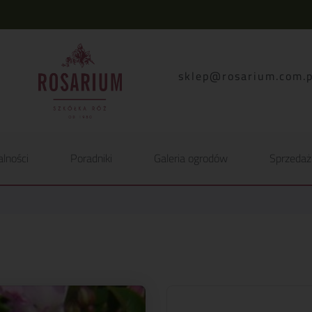
lp.moc.muirasor@pelk
alności
Poradniki
Galeria ogrodów
Sprzedaż