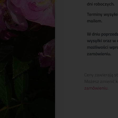
dni roboczych.
Terminy wysyłe
mailem.
W dniu poprzed
wysyłki oraz w 
możliwości wpr
zamówieniu.
Ceny zawierają s
Możesz zmienić k
zamówieniu
.