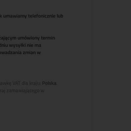
k umawiamy telefonicznie lub
zającym umówiony termin
dniu wysyłki nie ma
owadzania zmian w
tawkę VAT dla kraju:
Polska
.
raj zamawiającego w