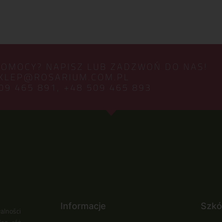
POMOCY? NAPISZ LUB ZADZWOŃ DO NAS!
KLEP@ROSARIUM.COM.PL
09 465 891,
+48 509 465 893
Informacje
Szkó
alności