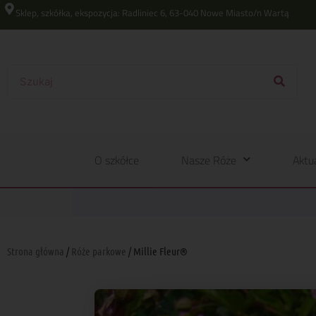
Sklep, szkółka, ekspozycja: Radliniec 6, 63-040 Nowe Miasto/n Wartą
O szkółce
Nasze Róże
Aktu
Strona główna
/
Róże parkowe
/ Millie Fleur®