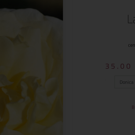
L
cen
35.0
Typ:
B