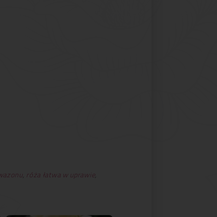
 wazonu
,
róża łatwa w uprawie
,