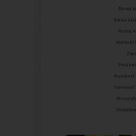
Barwa k
Barwa szc
Rodzaj k
Wielkość 
Zapa
Pora kwi
Wysokość 
Szerokość
Mrozoodp
Dodatkow