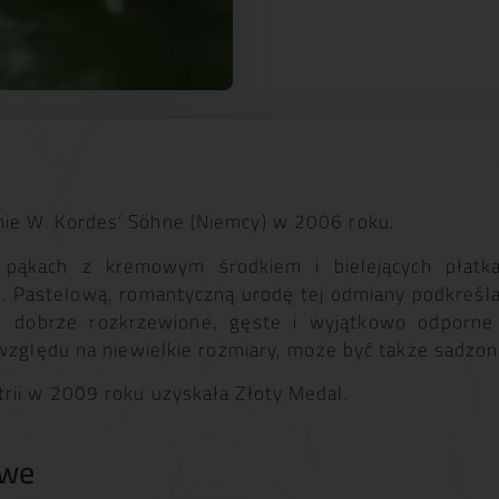
e W. Kordes’ Söhne (Niemcy) w 2006 roku.
h pąkach z kremowym środkiem i bielejących płatk
 Pastelową, romantyczną urodę tej odmiany podkreśla
e, dobrze rozkrzewione, gęste i wyjątkowo odporn
 względu na niewielkie rozmiary, może być także sadzon
rii w 2009 roku uzyskała Złoty Medal.
owe