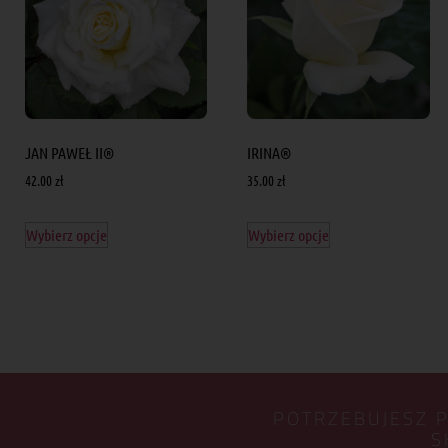
JAN PAWEŁ II®
IRINA®
42.00
zł
35.00
zł
Wybierz opcje
Wybierz opcje
POTRZEBUJESZ 
S