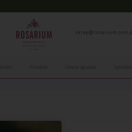
lp.moc.muirasor@pelk
alności
Poradniki
Galeria ogrodów
Sprzedaż