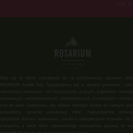
+48 5
Róże już od blisko czterdziestu lat są podstawowym obszarem dział
ROSARIUM Szkółki Róż. Specjalizujemy się w uprawie gatunków i odm
naturalnych, parkowych, róż historycznych, pnących, angielskich, nostalgi
okrywowych, wielkokwiatowych, wielokwiatowych, kanadyjskich i miniat
oraz do patio. Dodatkowo, aby ułatwić klientom dostęp do naszych pro
prowadzimy sprzedaż wysyłkową roślin. Piętnastoletnie doświadc
optymalnie dobrane opakowania, staranne zabezpieczenie krzewów róż 
transportu, a także dobór odpowiedniego przewoźnika sprawia, że wi
przesyłek dociera do celu w nienaruszonym stanie.