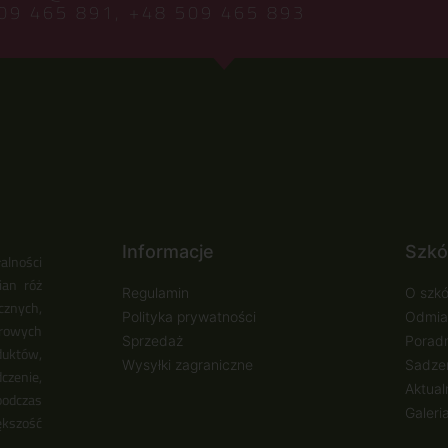
09 465 891,
+48 509 465 893
Informacje
Szkó
alności
ian róż
Regulamin
O szkó
cznych,
Polityka prywatności
Odmia
urowych
Sprzedaż
Poradn
duktów,
Wysyłki zagraniczne
Sadzen
zenie,
Aktual
podczas
Galeri
ększość