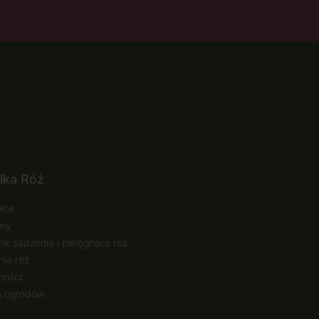
łka Róż
łce
ny
ik sadzenia i pielęgnacji róż
ie róż
ności
a ogrodów