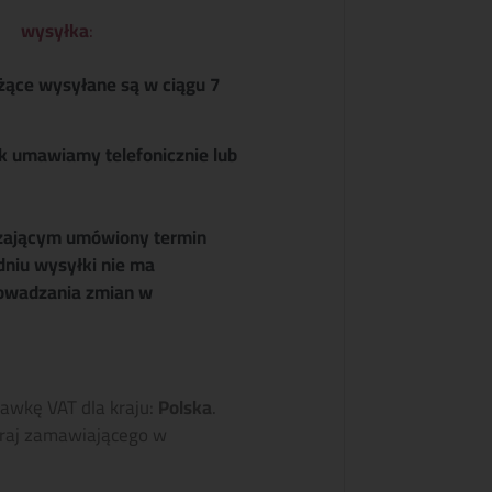
wysyłka
:
żące wysyłane są w ciągu 7
k umawiamy telefonicznie lub
zającym umówiony termin
dniu wysyłki nie ma
owadzania zmian w
tawkę VAT dla kraju:
Polska
.
raj zamawiającego w