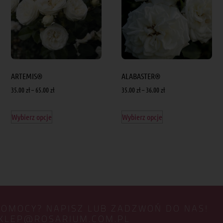
ARTEMIS®
ALABASTER®
35.00
zł
–
65.00
zł
35.00
zł
–
36.00
zł
Wybierz opcje
Wybierz opcje
POMOCY? NAPISZ LUB ZADZWOŃ DO NAS!
KLEP@ROSARIUM.COM.PL