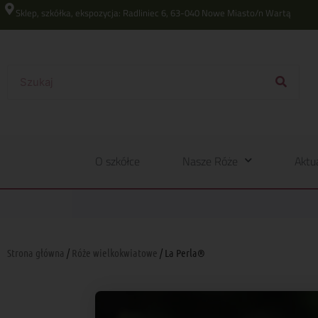
Sklep, szkółka, ekspozycja: Radliniec 6, 63-040 Nowe Miasto/n Wartą
O szkółce
Nasze Róże
Aktu
Strona główna
/
Róże wielkokwiatowe
/ La Perla®