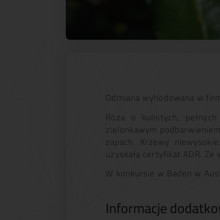
Odmiana wyhodowana w firmi
Róża o kulistych, pełnyc
zielonkawym podbarwieniem.
zapach. Krzewy niewysoki
uzyskała certyfikat ADR. Ze
W konkursie w Baden w Aust
Informacje dodatk