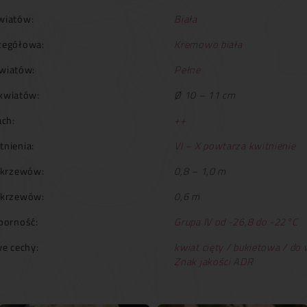
wiatów:
Biała
zegółowa:
Kremowo biała
wiatów:
Pełne
kwiatów:
Ø 10 – 11 cm
ch:
++
tnienia:
VI – X powtarza kwitnienie
krzewów:
0,8 – 1,0 m
 krzewów:
0,6 m
orność:
Grupa IV od -26,8 do -22°C
e cechy:
kwiat cięty / bukietowa / do
Znak jakości ADR