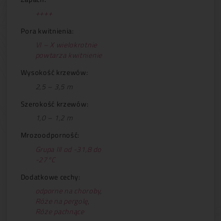
++++
Pora kwitnienia:
VI – X wielokrotnie
powtarza kwitnienie
Wysokość krzewów:
2,5 – 3,5 m
Szerokość krzewów:
1,0 – 1,2 m
Mrozoodporność:
Grupa III od -31,8 do
-27°C
Dodatkowe cechy:
odporne na choroby
,
Róże na pergolę
,
Róże pachnące