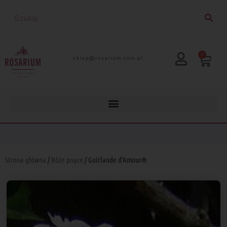
0
lp.moc.muirasor@pelks
Strona główna
/
Róże pnące
/ Guirlande d’Amour®