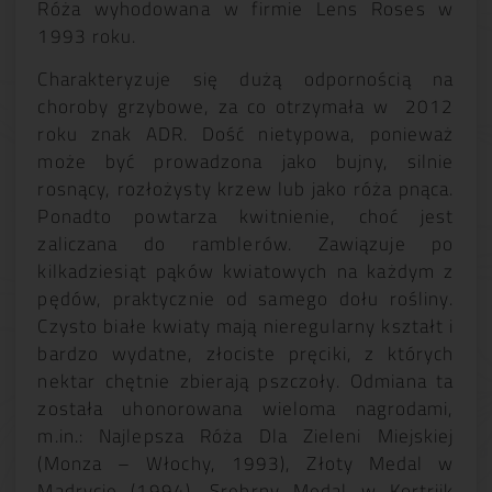
Róża wyhodowana w firmie Lens Roses w
1993 roku.
Charakteryzuje się dużą odpornością na
choroby grzybowe, za co otrzymała w 2012
roku znak ADR. Dość nietypowa, ponieważ
może być prowadzona jako bujny, silnie
rosnący, rozłożysty krzew lub jako róża pnąca.
Ponadto powtarza kwitnienie, choć jest
zaliczana do ramblerów. Zawiązuje po
kilkadziesiąt pąków kwiatowych na każdym z
pędów, praktycznie od samego dołu rośliny.
Czysto białe kwiaty mają nieregularny kształt i
bardzo wydatne, złociste pręciki, z których
nektar chętnie zbierają pszczoły. Odmiana ta
została uhonorowana wieloma nagrodami,
m.in.: Najlepsza Róża Dla Zieleni Miejskiej
(Monza – Włochy, 1993), Złoty Medal w
Madrycie (1994), Srebrny Medal w Kortrijk