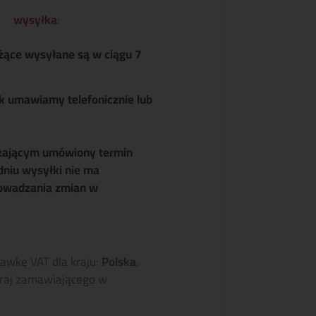
wysyłka
:
żące wysyłane są w ciągu 7
k umawiamy telefonicznie lub
zającym umówiony termin
dniu wysyłki nie ma
owadzania zmian w
tawkę VAT dla kraju:
Polska
.
raj zamawiającego w