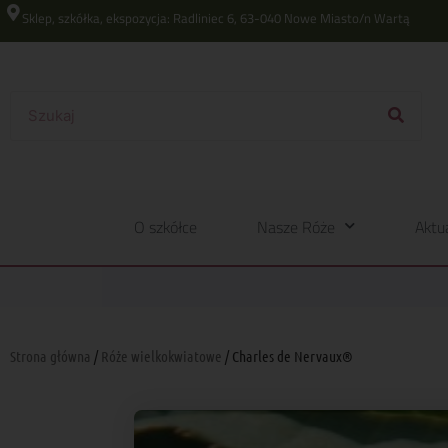
Sklep, szkółka, ekspozycja: Radliniec 6, 63-040 Nowe Miasto/n Wartą
O szkółce
Nasze Róże
Aktu
Strona główna
/
Róże wielkokwiatowe
/ Charles de Nervaux®