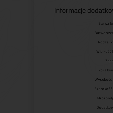
Informacje dodatk
Barwa k
Barwa szc
Rodzaj k
Wielkość 
Zapa
Pora kwi
Wysokość 
Szerokość
Mrozoodp
Dodatkow