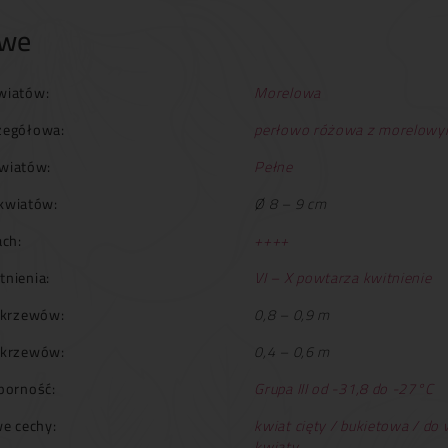
owe
wiatów:
Morelowa
zegółowa:
perłowo różowa z morelowy
wiatów:
Pełne
kwiatów:
Ø 8 – 9 cm
ch:
++++
tnienia:
VI – X powtarza kwitnienie
krzewów:
0,8 – 0,9 m
 krzewów:
0,4 – 0,6 m
orność:
Grupa III od -31,8 do -27°C
e cechy:
kwiat cięty / bukietowa / do
kwiaty