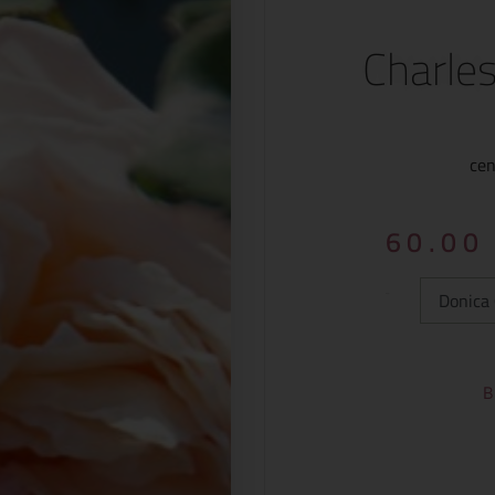
Charle
cen
60.0
Typ:
B