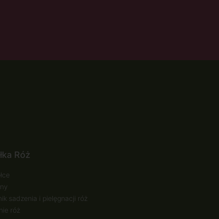
łka Róż
łce
ny
ik sadzenia i pielęgnacji róż
ie róż