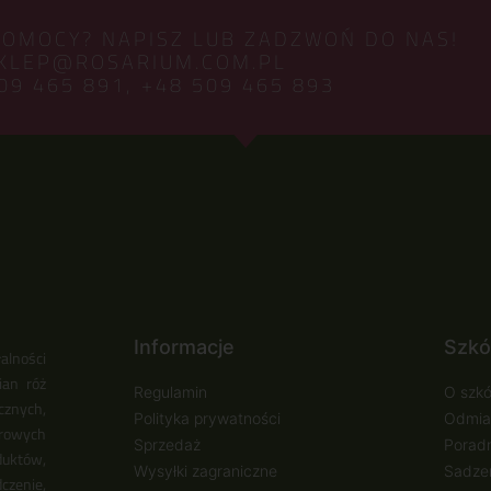
POMOCY? NAPISZ LUB ZADZWOŃ DO NAS!
KLEP@ROSARIUM.COM.PL
09 465 891,
+48 509 465 893
Informacje
Szkó
alności
ian róż
Regulamin
O szkó
cznych,
Polityka prywatności
Odmia
urowych
Sprzedaż
Poradn
duktów,
Wysyłki zagraniczne
Sadzen
zenie,