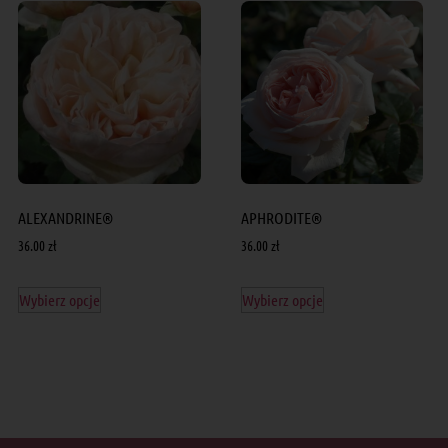
ALEXANDRINE®
APHRODITE®
36.00
zł
36.00
zł
Wybierz opcje
Wybierz opcje