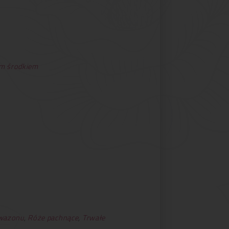
m środkiem
 wazonu
,
Róże pachnące
,
Trwałe