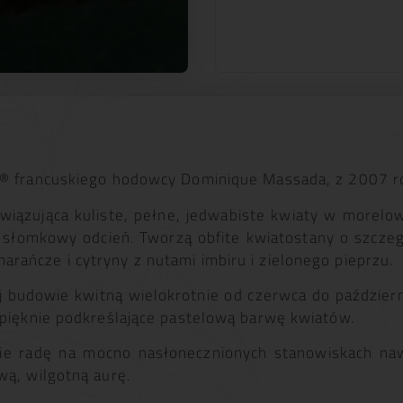
a® francuskiego hodowcy Dominique Massada, z 2007 r
awiązująca kuliste, pełne, jedwabiste kwiaty w morel
 słomkowy odcień. Tworzą obfite kwiatostany o szcze
ańcze i cytryny z nutami imbiru i zielonego pieprzu.
j budowie kwitną wielokrotnie od czerwca do październ
 pięknie podkreślające pastelową barwę kwiatów.
bie radę na mocno nasłonecznionych stanowiskach naw
wą, wilgotną aurę.