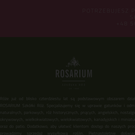
POTRZEBUJESZ 
S
+48 5
Róże już od blisko czterdziestu lat są podstawowym obszarem dział
ROSARIUM Szkółki Róż. Specjalizujemy się w uprawie gatunków i odm
naturalnych, parkowych, róż historycznych, pnących, angielskich, nostalgi
okrywowych, wielkokwiatowych, wielokwiatowych, kanadyjskich i miniat
oraz do patio. Dodatkowo, aby ułatwić klientom dostęp do naszych pro
prowadzimy sprzedaż wysyłkową roślin. Piętnastoletnie doświadc