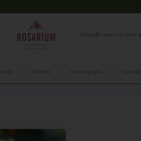
lp.moc.muirasor@pelk
alności
Poradniki
Galeria ogrodów
Sprzedaż