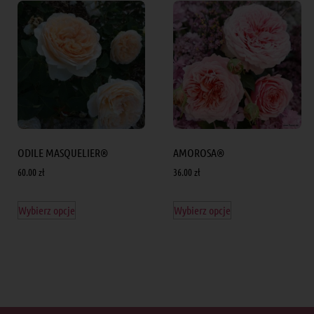
ODILE MASQUELIER®
AMOROSA®
60.00
zł
36.00
zł
Wybierz opcje
Wybierz opcje