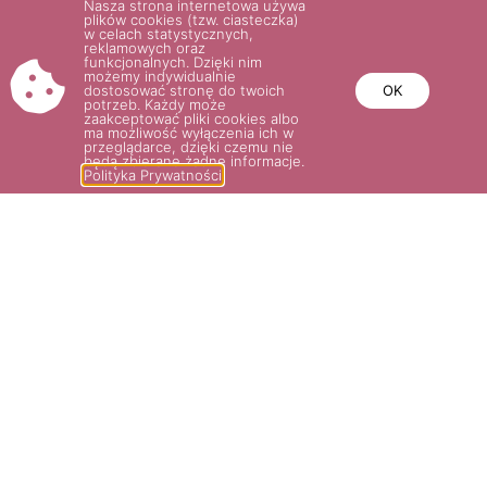
Nasza strona internetowa używa
plików cookies (tzw. ciasteczka)
w celach statystycznych,
reklamowych oraz
funkcjonalnych. Dzięki nim
możemy indywidualnie
dostosować stronę do twoich
OK
potrzeb. Każdy może
zaakceptować pliki cookies albo
ma możliwość wyłączenia ich w
przeglądarce, dzięki czemu nie
będą zbierane żadne informacje.
Polityka Prywatności
IMOGEN®
GOLDEN CELEBRATION®
60.00
zł
–
75.00
zł
60.00
zł
Wybierz opcje
Wybierz opcje
POTRZEBUJESZ POMOCY? NAPISZ
LUB ZADZWOŃ DO NAS!