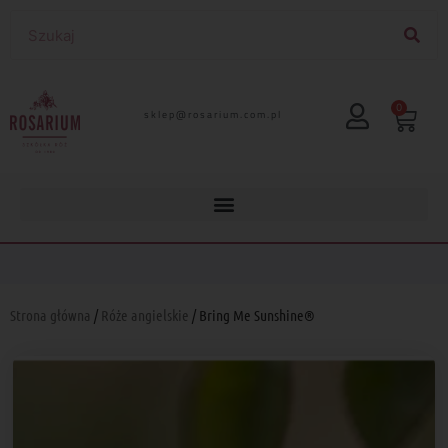
0
lp.moc.muirasor@pelks
Strona główna
/
Róże angielskie
/ Bring Me Sunshine®