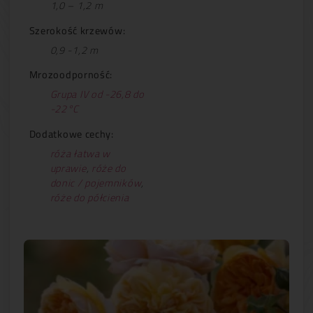
1,0 – 1,2 m
Szerokość krzewów:
0,9 -1,2 m
Mrozoodporność:
Grupa IV od -26,8 do
-22°C
Dodatkowe cechy:
róża łatwa w
uprawie
,
róże do
donic / pojemników
,
róże do półcienia