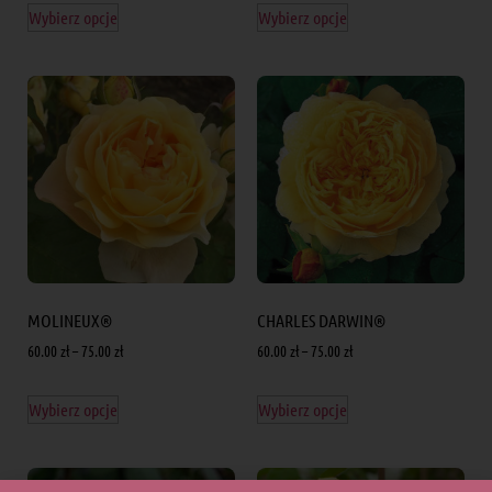
Wybierz opcje
Wybierz opcje
MOLINEUX®
CHARLES DARWIN®
60.00
zł
–
75.00
zł
60.00
zł
–
75.00
zł
Wybierz opcje
Wybierz opcje