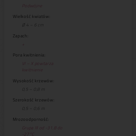
Podwójne
Wielkość kwiatów:
Ø 4 – 6 cm
Zapach:
+
Pora kwitnienia:
VI – X powtarza
kwitnienie
Wysokość krzewów:
0,5 – 0,8 m
Szerokość krzewów:
0,5 – 0,6 m
Mrozoodporność:
Grupa III od -31,8 do
-27°C