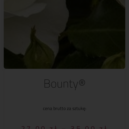
Bounty®
cena brutto za sztukę:
27.00
zł
–
35.00
zł