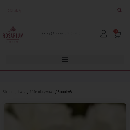
0
lp.moc.muirasor@pelks
Strona główna
/
Róże okrywowe
/ Bounty®