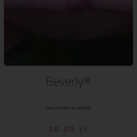
Beverly®
cena brutto za sztukę:
38.00
zł