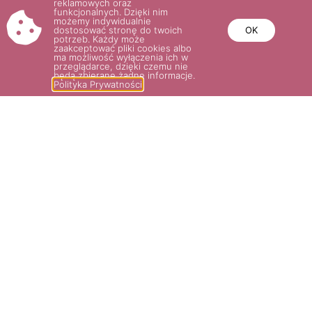
reklamowych oraz
funkcjonalnych. Dzięki nim
możemy indywidualnie
ASHLEY®
GARTENTRÄUME®
dostosować stronę do twoich
OK
potrzeb. Każdy może
38.00
zł
35.00
zł
zaakceptować pliki cookies albo
ma możliwość wyłączenia ich w
przeglądarce, dzięki czemu nie
będą zbierane żadne informacje.
Wybierz opcje
Wybierz opcje
Polityka Prywatności
POTRZEBUJESZ POMOCY? NAPISZ
LUB ZADZWOŃ DO NAS!
SKLEP@ROSARIUM.COM.PL
+48 509 465 891,
+48 509 465
893