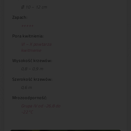
Ø 10 – 12 cm
Zapach:
+++++
Pora kwitnienia:
VI – X powtarza
kwitnienie
Wysokość krzewów:
0,8 – 0,9 m
Szerokość krzewów:
0,6 m
Mrozoodporność:
Grupa IV od -26,8 do
-22°C