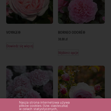
VOYAGE®
BORNEO ODORÉ®
38.00
zł
Dowiedz się więcej
Wybierz opcje
Nasza strona internetowa używa
plików cookies (tzw. ciasteczka)
w celach statystycznych,