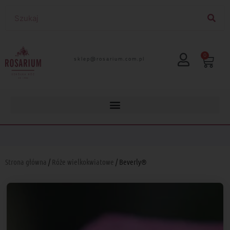
0
lp.moc.muirasor@pelks
Strona główna
/
Róże wielkokwiatowe
/ Beverly®