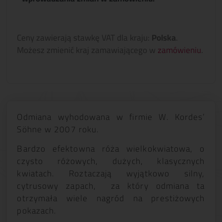
Ceny zawierają stawkę VAT dla kraju:
Polska
.
Możesz zmienić kraj zamawiającego w
zamówieniu
.
Odmiana wyho­do­wana w fir­mie W. Kor­des’
Söhne w 2007 roku.
Bardzo efektowna róża wielkokwiatowa, o
czysto różowych, dużych, klasycznych
kwiatach. Roztaczają wyjątkowo silny,
cytrusowy zapach, za który odmiana ta
otrzymała wiele nagród na prestiżowych
pokazach.