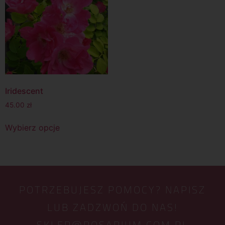
Iridescent
45.00
zł
Wybierz opcje
POTRZEBUJESZ POMOCY? NAPISZ
LUB ZADZWOŃ DO NAS!
SKLEP@ROSARIUM.COM.PL