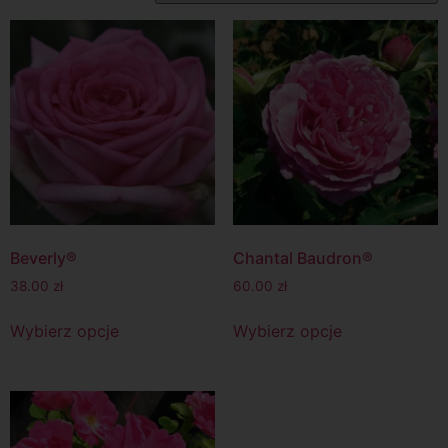
Beverly®
Chantal Baudron®
38.00
zł
60.00
zł
Wybierz opcje
Wybierz opcje