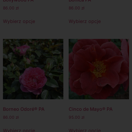
86.00
zł
86.00
zł
Wybierz opcje
Wybierz opcje
Borneo Odoré® PA
Cinco de Mayo® PA
86.00
zł
95.00
zł
Wybierz opcje
Wybierz opcje