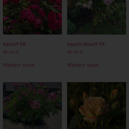
Ascot® PA
Aspirin Rose® PA
86.00
zł
86.00
zł
Wybierz opcje
Wybierz opcje