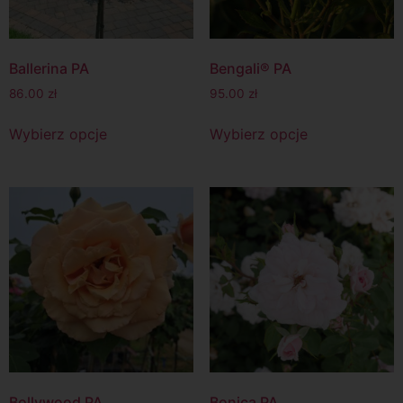
Ballerina PA
Bengali® PA
86.00
zł
95.00
zł
Wybierz opcje
Wybierz opcje
Bollywood PA
Bonica PA