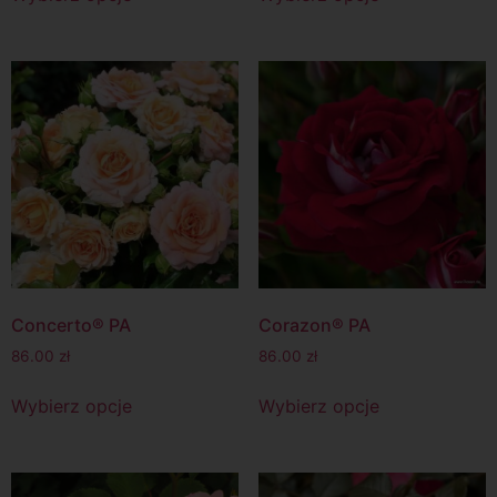
Concerto® PA
Corazon® PA
86.00
zł
86.00
zł
Wybierz opcje
Wybierz opcje