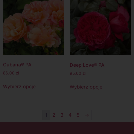
Cubana® PA
Deep Love® PA
86.00
zł
95.00
zł
Wybierz opcje
Wybierz opcje
1
2
3
4
5
→