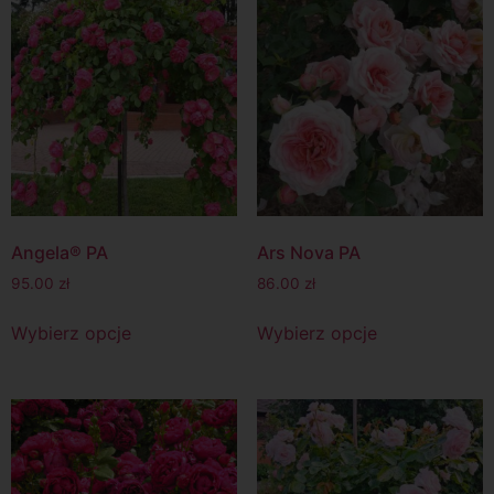
Angela® PA
Ars Nova PA
95.00
zł
86.00
zł
Wybierz opcje
Wybierz opcje