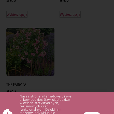
86.00
zł
86.00
zł
Wybierz opcje
Wybierz opcje
THE FAIRY PA
95.00
zł
Nasza strona internetowa używa
plików cookies (tzw. ciasteczka)
w celach statystycznych,
Wybierz opcje
reklamowych oraz
funkcjonalnych. Dzięki nim
możemy indywidualnie