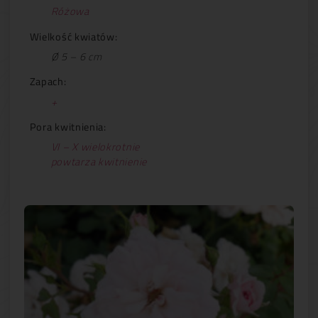
Różowa
Wielkość kwiatów:
Ø 5 – 6 cm
Zapach:
+
Pora kwitnienia:
VI – X wielokrotnie
powtarza kwitnienie