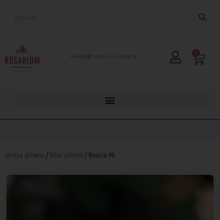
0
lp.moc.muirasor@pelks
Strona główna
/
Róże pienne
/ Bonica PA