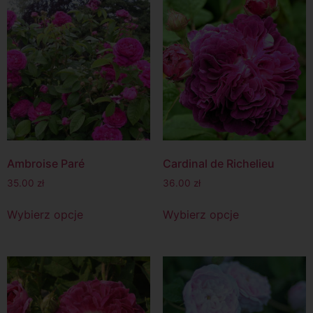
Ambroise Paré
Cardinal de Richelieu
35.00
zł
36.00
zł
Wybierz opcje
Wybierz opcje