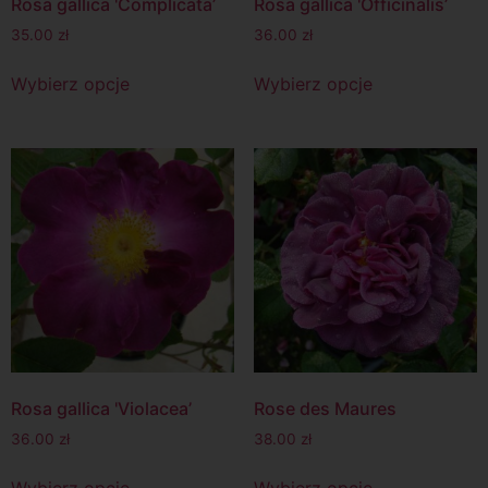
Rosa gallica 'Complicata’
Rosa gallica 'Officinalis’
35.00
zł
36.00
zł
Wybierz opcje
Wybierz opcje
Rosa gallica 'Violacea’
Rose des Maures
36.00
zł
38.00
zł
Wybierz opcje
Wybierz opcje