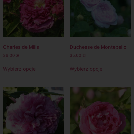
Charles de Mills
Duchesse de Montebello
36.00
zł
35.00
zł
Wybierz opcje
Wybierz opcje