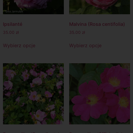
Ipsilanté
Malvina (Rosa centifolia)
35.00
zł
35.00
zł
Wybierz opcje
Wybierz opcje