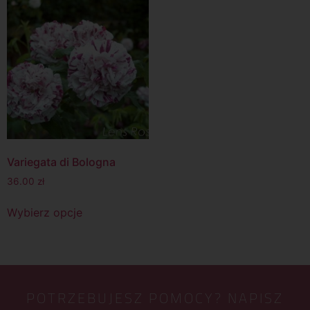
Variegata di Bologna
36.00
zł
Wybierz opcje
POTRZEBUJESZ POMOCY? NAPISZ