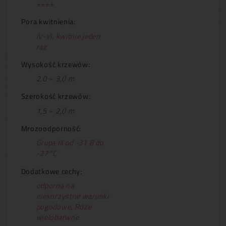
++++
Pora kwitnienia:
IV-VI, kwitnie jeden
raz
Wysokość krzewów:
2,0 – 3,0 m
Szerokość krzewów:
1,5 – 2,0 m
Mrozoodporność:
Grupa III od -31,8 do
-27°C
Dodatkowe cechy:
odporna na
niekorzystne warunki
pogodowe
,
Róże
wielobarwne