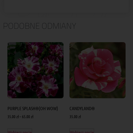
PODOBNE ODMIANY
PURPLE SPLASH®(OH WOW)
CANDYLAND®
35.00
zł
–
65.00
zł
35.00
zł
Wybierz opcje
Wybierz opcje