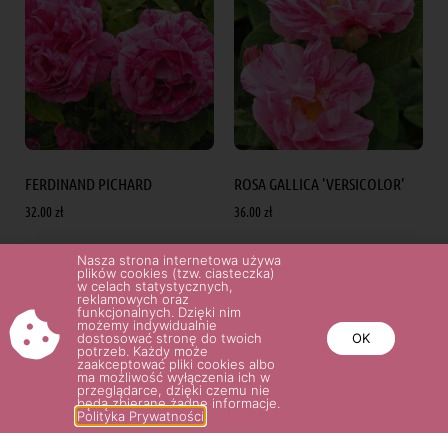
FERDINAND PICHARD
ROSA GALLICA 'VERSICOLOR’
32.00
zł
36.00
zł
Nasza strona internetowa używa
Wybierz opcje
Wybierz opcje
plików cookies (tzw. ciasteczka)
w celach statystycznych,
reklamowych oraz
funkcjonalnych. Dzięki nim
możemy indywidualnie
dostosować stronę do twoich
OK
potrzeb. Każdy może
POTRZEBUJESZ POMOCY? NAPISZ
zaakceptować pliki cookies albo
ma możliwość wyłączenia ich w
przeglądarce, dzięki czemu nie
LUB ZADZWOŃ DO NAS!
będą zbierane żadne informacje.
Polityka Prywatności
SKLEP@ROSARIUM.COM.PL