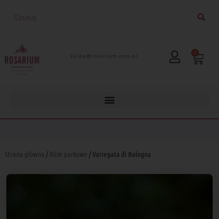
0
lp.moc.muirasor@pelks
Strona główna
/
Róże parkowe
/ Variegata di Bologna