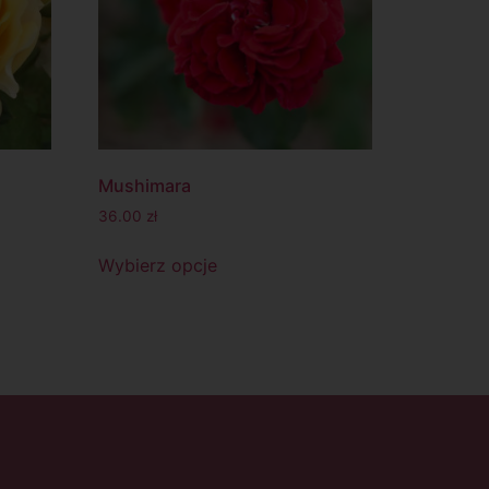
Mushimara
36.00
zł
Wybierz opcje