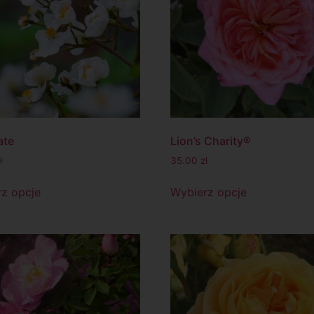
ate
Lion’s Charity®
ł
35.00
zł
z opcje
Wybierz opcje