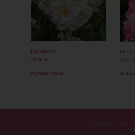
Lykkefund
Margue
36.00
zł
38.00
z
Wybierz opcje
Wybier
POTRZEBUJESZ 
S