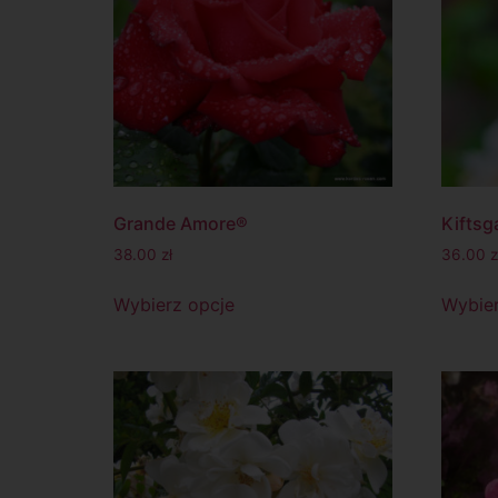
Grande Amore®
Kiftsg
38.00
zł
36.00
z
Wybierz opcje
Wybier