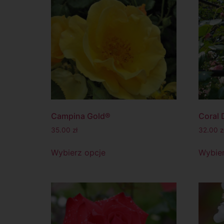
Campina Gold®
Coral
35.00
zł
32.00
z
Wybierz opcje
Wybier