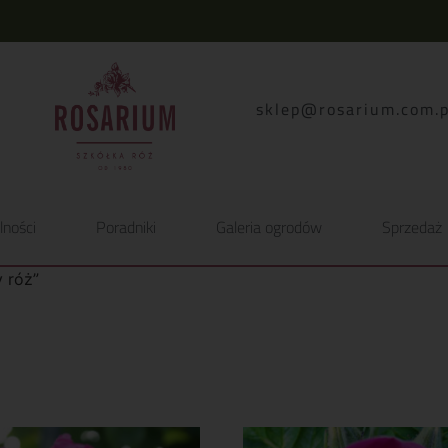
lp.moc.muirasor@pelk
lności
Poradniki
Galeria ogrodów
Sprzedaż
 róż”