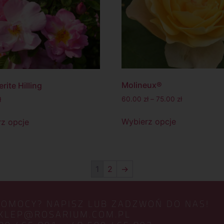
Molineux®
rite Hilling
60.00
zł
–
75.00
zł
ł
Wybierz opcje
z opcje
1
2
→
POMOCY? NAPISZ LUB ZADZWOŃ DO NAS!
KLEP@ROSARIUM.COM.PL