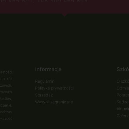
09 465 891,
+48 509 465 893
Informacje
Szkó
alności
ian róż
Regulamin
O szkó
cznych,
Polityka prywatności
Odmia
urowych
Sprzedaż
Poradn
duktów,
Wysyłki zagraniczne
Sadzen
zenie,
Aktual
podczas
Galeri
ększość