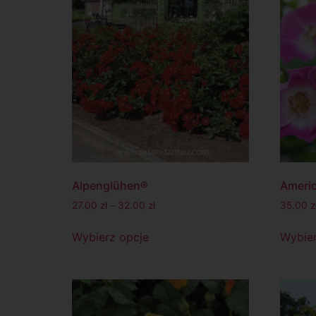
Alpenglühen®
Americ
27.00
zł
–
32.00
zł
35.00
z
Wybierz opcje
Wybier