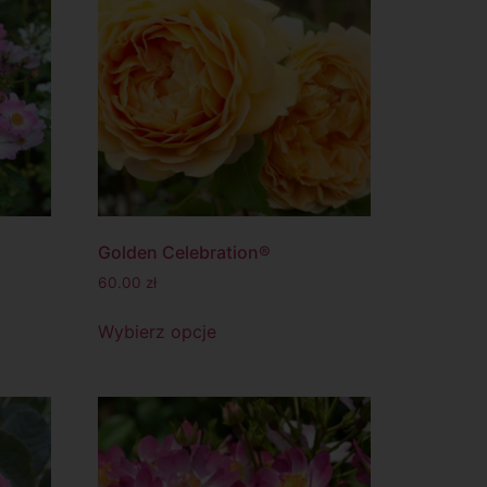
Golden Celebration®
60.00
zł
Wybierz opcje