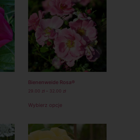
Bienenweide Rosa®
29.00
zł
–
32.00
zł
Wybierz opcje