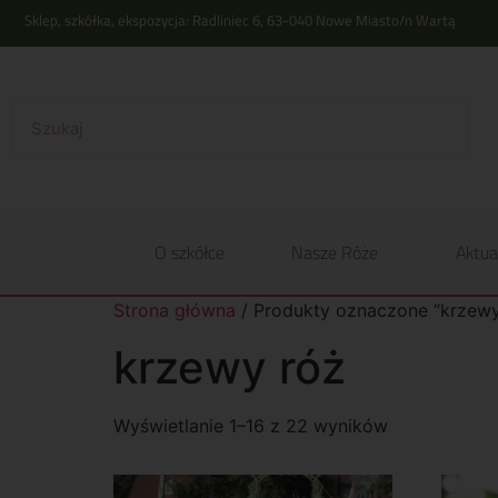
Sklep, szkółka, ekspozycja: Radliniec 6, 63-040 Nowe Miasto/n Wartą
O szkółce
Nasze Róże
Aktua
Strona główna
/ Produkty oznaczone “krzewy
krzewy róż
Wyświetlanie 1–16 z 22 wyników