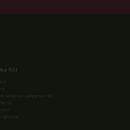
łka Róż
łce
ny
ik sadzenia i pielęgnacji róż
ie róż
ności
a ogrodów