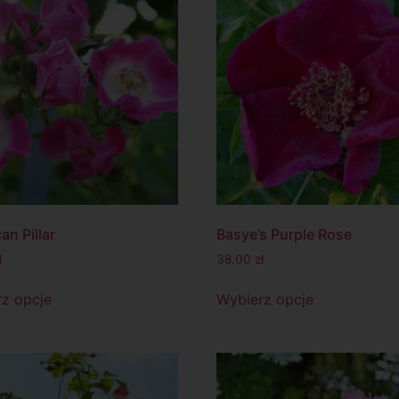
an Pillar
Basye’s Purple Rose
ł
38.00
zł
z opcje
Wybierz opcje