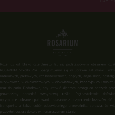
+48 5
Róże już od blisko czterdziestu lat są podstawowym obszarem dział
ROSARIUM Szkółki Róż. Specjalizujemy się w uprawie gatunków i odm
naturalnych, parkowych, róż historycznych, pnących, angielskich, nostalgi
okrywowych, wielkokwiatowych, wielokwiatowych, kanadyjskich i miniat
oraz do patio. Dodatkowo, aby ułatwić klientom dostęp do naszych pro
prowadzimy sprzedaż wysyłkową roślin. Piętnastoletnie doświadc
optymalnie dobrane opakowania, staranne zabezpieczenie krzewów róż 
transportu, a także dobór odpowiedniego przewoźnika sprawia, że wi
przesyłek dociera do celu w nienaruszonym stanie.