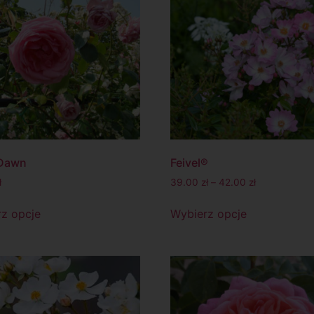
 Dawn
Feivel®
ł
39.00
zł
–
42.00
zł
z opcje
Wybierz opcje