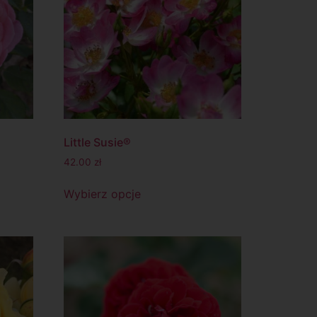
Little Susie®
42.00
zł
Wybierz opcje