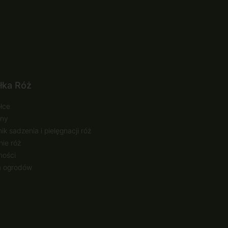
łka Róż
łce
ny
ik sadzenia i pielęgnacji róż
ie róż
ności
a ogrodów