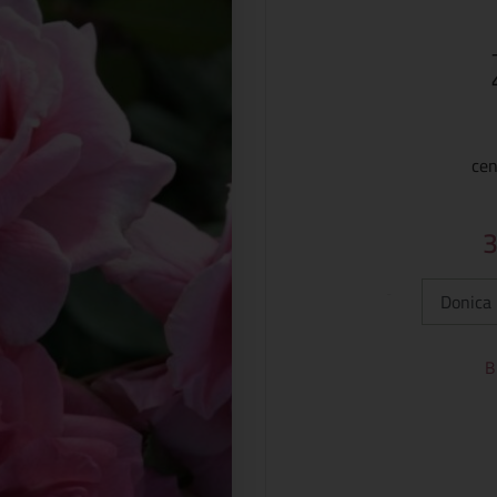
cen
Typ:
B