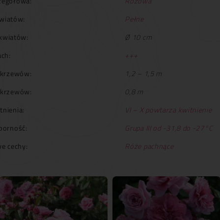
zegółowa:
Różowa
wiatów:
Pełne
kwiatów:
Ø 10 cm
ch:
+++
krzewów:
1,2 – 1,5 m
 krzewów:
0,8 m
tnienia:
VI – X powtarza kwitnienie
orność:
Grupa III od -31,8 do -27°C
e cechy:
Róże pachnące