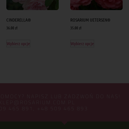
CINDERELLA®
ROSARIUM UETERSEN®
36.00
zł
35.00
zł
Wybierz opcje
Wybierz opcje
POMOCY? NAPISZ LUB ZADZWOŃ DO NAS!
KLEP@ROSARIUM.COM.PL
09 465 891,
+48 509 465 893