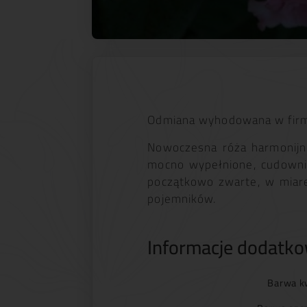
Odmiana wyhodowana w firmi
Nowoczesna róża harmonijni
mocno wypełnione, cudownie
początkowo zwarte, w miarę
pojemników.
Informacje dodatk
Barwa k