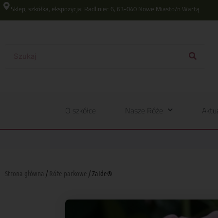
Sklep, szkółka, ekspozycja: Radliniec 6, 63-040 Nowe Miasto/n Wartą
O szkółce
Nasze Róże
Aktu
Strona główna
/
Róże parkowe
/ Zaide®