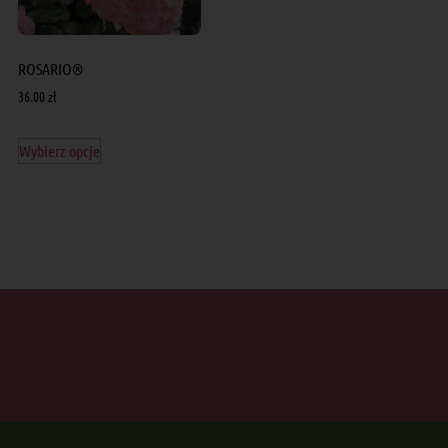
ROSARIO®
36.00
zł
Wybierz opcje