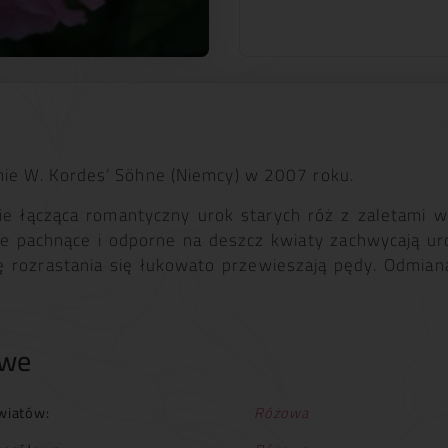
e W. Kor­des’ Söhne (Niemcy) w 2007 roku.
e łącząca romantyczny urok starych róż z zaletami 
 pachnące i odporne na deszcz kwiaty zachwycają ur
 rozrastania się łukowato przewieszają pędy. Odmiana 
owe
wiatów:
Różowa