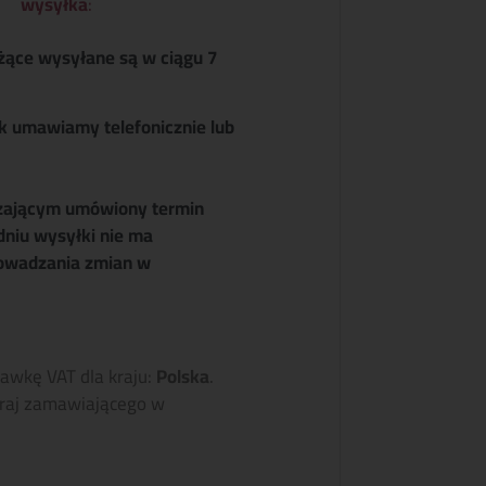
wysyłka
:
żące wysyłane są w ciągu 7
k umawiamy telefonicznie lub
zającym umówiony termin
dniu wysyłki nie ma
owadzania zmian w
tawkę VAT dla kraju:
Polska
.
raj zamawiającego w