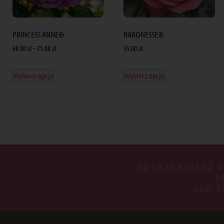
PRINCESS ANNE®
BARONESSE®
60.00
zł
–
75.00
zł
35.00
zł
Wybierz opcje
Wybierz opcje
POTRZEBUJESZ 
S
+48 5