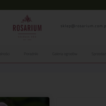
lp.moc.muirasor@pelk
alności
Poradniki
Galeria ogrodów
Sprzedaż