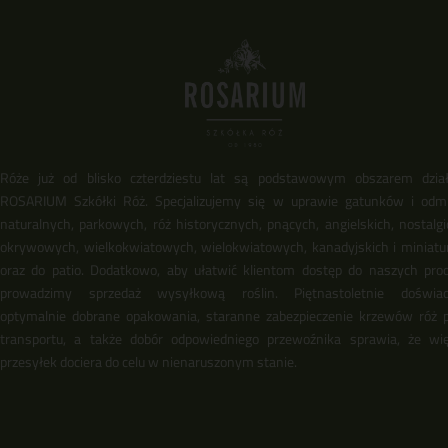
Róże już od blisko czterdziestu lat są podstawowym obszarem dział
ROSARIUM Szkółki Róż. Specjalizujemy się w uprawie gatunków i odm
naturalnych, parkowych, róż historycznych, pnących, angielskich, nostalgi
okrywowych, wielkokwiatowych, wielokwiatowych, kanadyjskich i miniat
oraz do patio. Dodatkowo, aby ułatwić klientom dostęp do naszych pro
prowadzimy sprzedaż wysyłkową roślin. Piętnastoletnie doświadc
optymalnie dobrane opakowania, staranne zabezpieczenie krzewów róż 
transportu, a także dobór odpowiedniego przewoźnika sprawia, że wi
przesyłek dociera do celu w nienaruszonym stanie.