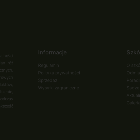
Informacje
Szkó
alności
ian róż
Regulamin
O szkó
cznych,
Polityka prywatności
Odmia
urowych
Sprzedaż
Poradn
duktów,
Wysyłki zagraniczne
Sadzen
zenie,
Aktual
podczas
Galeri
ększość