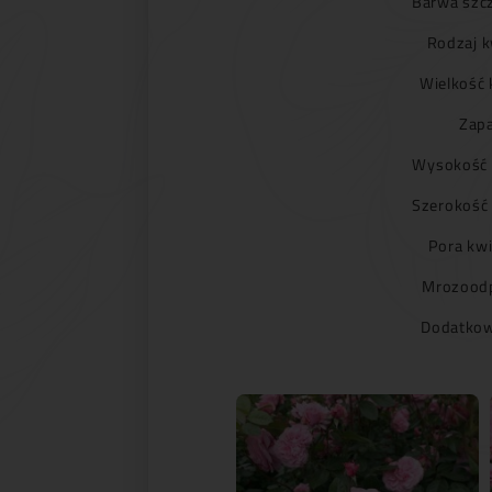
Barwa szc
Rodzaj k
Wielkość 
Zapa
Wysokość 
Szerokość
Pora kwi
Mrozoodp
Dodatkow