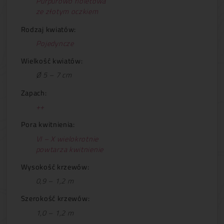
Purpurowo fioletowa
ze złotym oczkiem
Rodzaj kwiatów:
Pojedyncze
Wielkość kwiatów:
Ø 5 – 7 cm
Zapach:
++
Pora kwitnienia:
VI – X wielokrotnie
powtarza kwitnienie
Wysokość krzewów:
0,9 – 1,2 m
Szerokość krzewów:
1,0 – 1,2 m