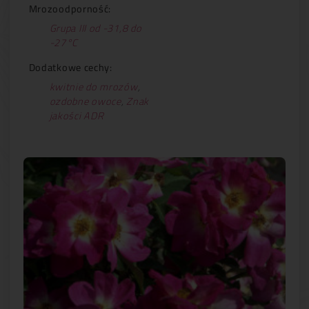
Mrozoodporność:
Grupa III od -31,8 do
-27°C
Dodatkowe cechy:
kwitnie do mrozów
,
ozdobne owoce
,
Znak
jakości ADR