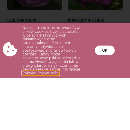
BLUE FOR YOU®
RHAPSODY IN BLUE®
36.00
zł
36.00
zł
Nasza strona internetowa używa
plików cookies (tzw. ciasteczka)
w celach statystycznych,
reklamowych oraz
funkcjonalnych. Dzięki nim
Wybierz opcje
Wybierz opcje
możemy indywidualnie
dostosować stronę do twoich
OK
potrzeb. Każdy może
zaakceptować pliki cookies albo
ma możliwość wyłączenia ich w
przeglądarce, dzięki czemu nie
będą zbierane żadne informacje.
Polityka Prywatności
GLOBAL WATER®