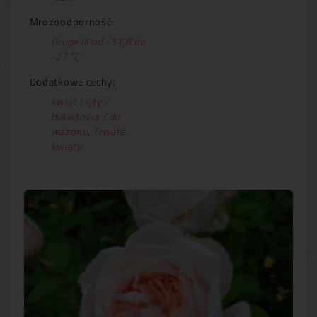
Mrozoodporność:
Grupa III od -31,8 do
-27°C
Dodatkowe cechy:
kwiat cięty /
bukietowa / do
wazonu
,
Trwałe
kwiaty