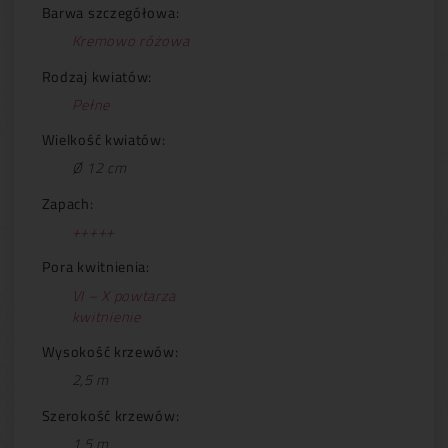
Barwa szczegółowa:
Kremowo różowa
Rodzaj kwiatów:
Pełne
Wielkość kwiatów:
Ø 12 cm
Zapach:
+++++
Pora kwitnienia:
VI – X powtarza
kwitnienie
Wysokość krzewów:
2,5 m
Szerokość krzewów:
1,5 m