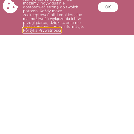
możemy indywidualnie
dostosować stronę do twoich
OK
potrzeb. Każdy może
zaakceptować pliki cookies albo
ma możliwość wyłączenia ich w
przeglądarce, dzięki czemu nie
będą zbierane żadne informacje.
Polityka Prywatności
APHRODITE®
36.00
zł
Wybierz opcje
POTRZEBUJESZ POMOCY? NAPISZ
LUB ZADZWOŃ DO NAS!
SKLEP@ROSARIUM.COM.PL
+48 509 465 891,
+48 509 465