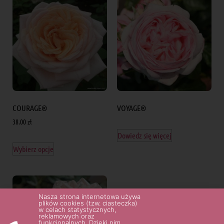
COURAGE®
VOYAGE®
38.00
zł
Dowiedz się więcej
Wybierz opcje
Nasza strona internetowa używa
plików cookies (tzw. ciasteczka)
w celach statystycznych,
reklamowych oraz
funkcjonalnych. Dzięki nim