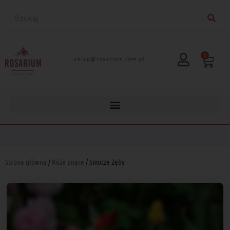
0
lp.moc.muirasor@pelks
Strona główna
/
Róże pnące
/ Smocze Zęby