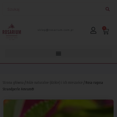
0
lp.moc.muirasor@pelks
Strona główna
/
Róże naturalne (dzikie) i ich mieszańce
/ Rosa rugosa
Strandperle Amrum®