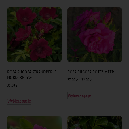
ROSA RUGOSA STRANDPERLE
ROSA RUGOSA ROTES MEER
NORDERNEY®
27.00
zł
–
32.00
zł
35.00
zł
Wybierz opcje
Wybierz opcje