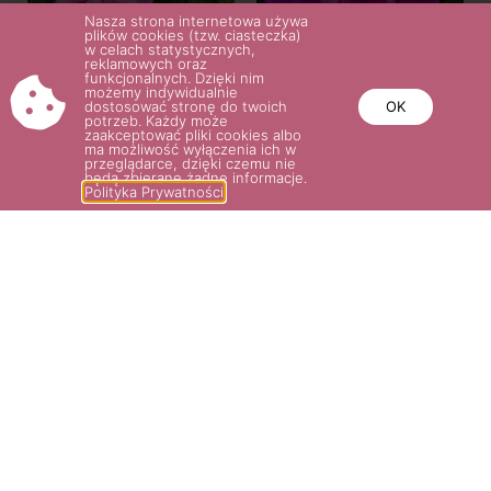
Nasza strona internetowa używa
plików cookies (tzw. ciasteczka)
w celach statystycznych,
reklamowych oraz
funkcjonalnych. Dzięki nim
możemy indywidualnie
dostosować stronę do twoich
OK
ROSA RUGOSA ADAM CHODUN
DART’S DEFENDER
potrzeb. Każdy może
zaakceptować pliki cookies albo
38.00
zł
27.00
zł
–
29.00
zł
ma możliwość wyłączenia ich w
przeglądarce, dzięki czemu nie
będą zbierane żadne informacje.
Polityka Prywatności
Wybierz opcje
Wybierz opcje
POTRZEBUJESZ POMOCY? NAPISZ
LUB ZADZWOŃ DO NAS!
SKLEP@ROSARIUM.COM.PL
+48 509 465 891,
+48 509 465
893