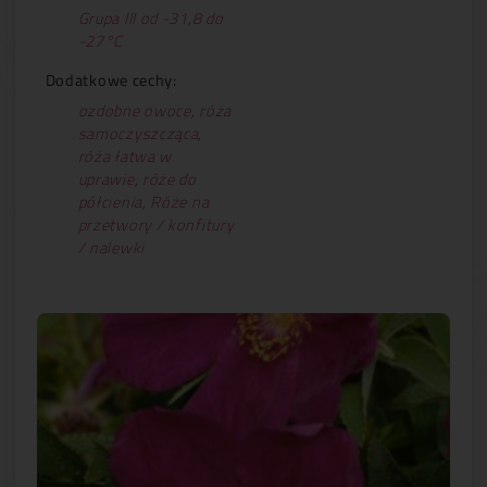
Grupa III od -31,8 do
-27°C
Dodatkowe cechy:
ozdobne owoce
,
róża
samoczyszcząca
,
róża łatwa w
uprawie
,
róże do
półcienia
,
Róże na
przetwory / konfitury
/ nalewki