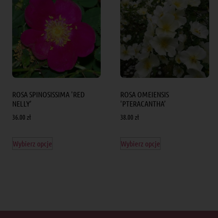
ROSA SPINOSISSIMA 'RED
ROSA OMEIENSIS
NELLY’
'PTERACANTHA’
36.00
zł
38.00
zł
Wybierz opcje
Wybierz opcje