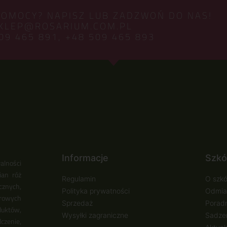
POMOCY? NAPISZ LUB ZADZWOŃ DO NAS!
KLEP@ROSARIUM.COM.PL
09 465 891,
+48 509 465 893
Informacje
Szkó
alności
ian róż
Regulamin
O szkó
cznych,
Polityka prywatności
Odmia
urowych
Sprzedaż
Poradn
duktów,
Wysyłki zagraniczne
Sadzen
zenie,