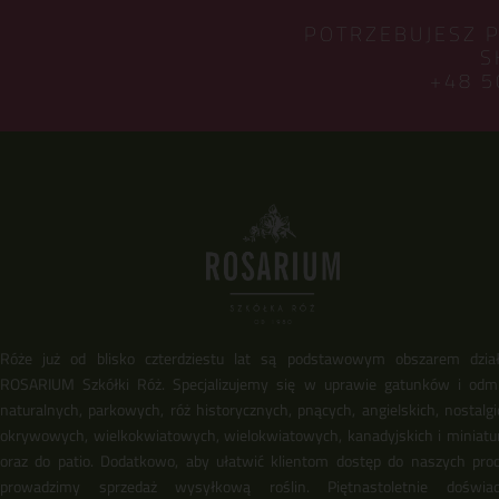
POTRZEBUJESZ 
S
+48 5
Róże już od blisko czterdziestu lat są podstawowym obszarem dział
ROSARIUM Szkółki Róż. Specjalizujemy się w uprawie gatunków i odm
naturalnych, parkowych, róż historycznych, pnących, angielskich, nostalgi
okrywowych, wielkokwiatowych, wielokwiatowych, kanadyjskich i miniat
oraz do patio. Dodatkowo, aby ułatwić klientom dostęp do naszych pro
prowadzimy sprzedaż wysyłkową roślin. Piętnastoletnie doświadc