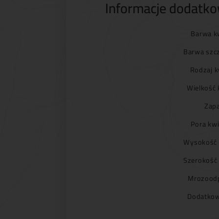
Informacje dodatk
Barwa k
Barwa szc
Rodzaj k
Wielkość 
Zapa
Pora kwi
Wysokość 
Szerokość
Mrozoodp
Dodatkow