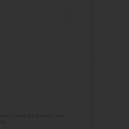
owe / z małą ilością kolców
,
róże
oty