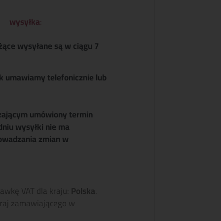
wysyłka
:
żące wysyłane są w ciągu 7
k umawiamy telefonicznie lub
zającym umówiony termin
dniu wysyłki nie ma
owadzania zmian w
tawkę VAT dla kraju:
Polska
.
raj zamawiającego w