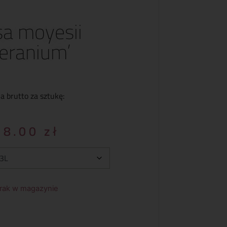
a moyesii
eranium’
a brutto za sztukę:
38.00
zł
rak w magazynie