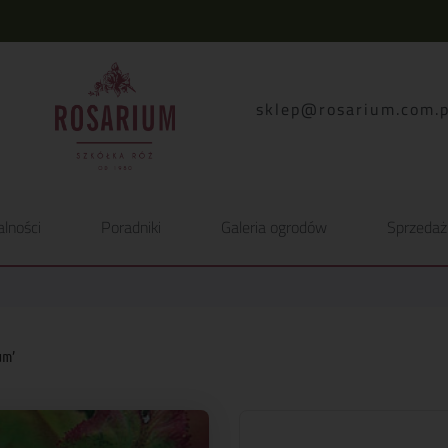
lp.moc.muirasor@pelk
alności
Poradniki
Galeria ogrodów
Sprzedaż
um’