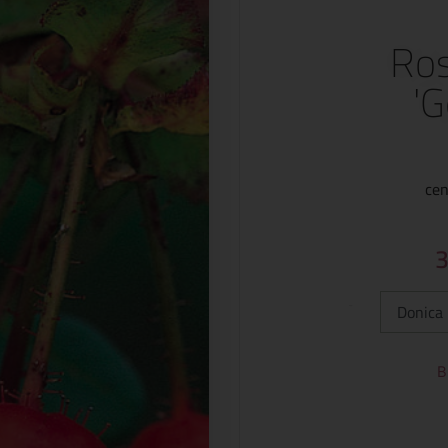
Ros
'G
cen
Typ:
B