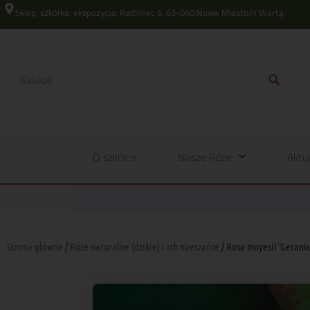
Sklep, szkółka, ekspozycja: Radliniec 6, 63-040 Nowe Miasto/n Wartą
O szkółce
Nasze Róże
Aktu
Strona główna
/
Róże naturalne (dzikie) i ich mieszańce
/ Rosa moyesii 'Gerani