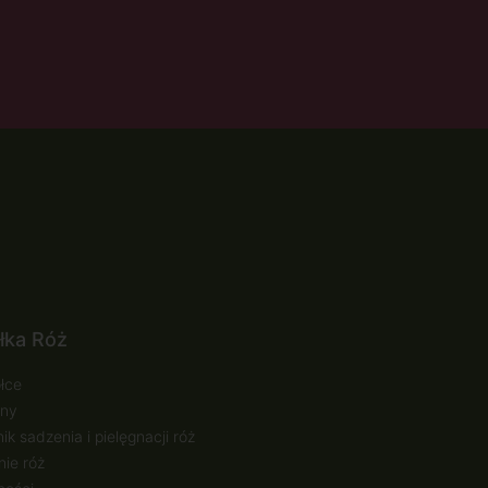
łka Róż
łce
ny
ik sadzenia i pielęgnacji róż
ie róż