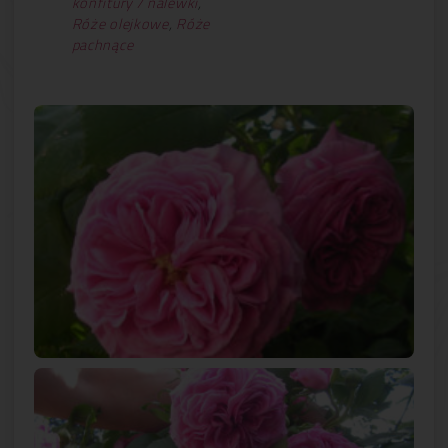
konfitury / nalewki
,
Róże olejkowe
,
Róże
pachnące