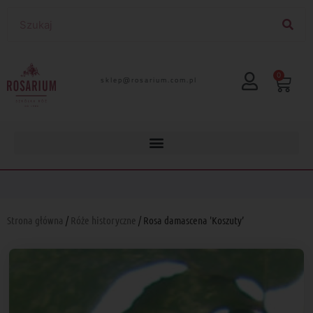
0
lp.moc.muirasor@pelks
Strona główna
/
Róże historyczne
/ Rosa damascena 'Koszuty’