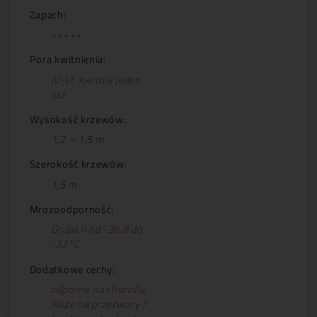
Zapach:
+++++
Pora kwitnienia:
IV-VI, kwitnie jeden
raz
Wysokość krzewów:
1,2 – 1,5 m
Szerokość krzewów:
1,5 m
Mrozoodporność:
Grupa II od -36,8 do
-32°C
Dodatkowe cechy:
odporne na choroby
,
Róże na przetwory /