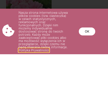
Nasza strona internetowa używa
plików cookies (tzw. ciasteczka)
w celach statystycznych,
reklamowych oraz
funkcjonalnych. Dzięki nim
możemy indywidualnie
dostosować stronę do twoich
OK
potrzeb. Każdy może
ISPAHAN
zaakceptować pliki cookies albo
ma możliwość wyłączenia ich w
38.00
zł
przeglądarce, dzięki czemu nie
będą zbierane żadne informacje.
Polityka Prywatności
Wybierz opcje
POTRZEBUJESZ POMOCY? NAPISZ
LUB ZADZWOŃ DO NAS!
SKLEP@ROSARIUM.COM.PL
+48 509 465 891,
+48 509 465