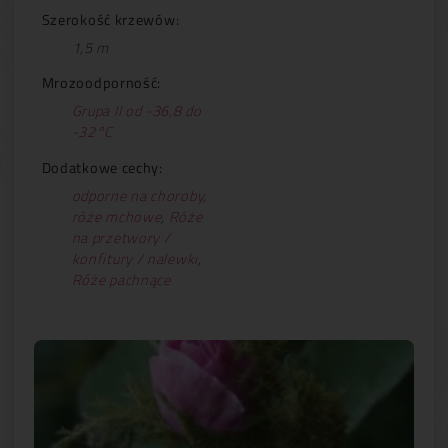
Szerokość krzewów:
1,5 m
Mrozoodporność:
Grupa II od -36,8 do
-32°C
Dodatkowe cechy:
odporne na choroby
,
róże mchowe
,
Róże
na przetwory /
konfitury / nalewki
,
Róże pachnące