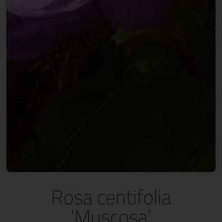
Rosa centifolia
'Muscosa’