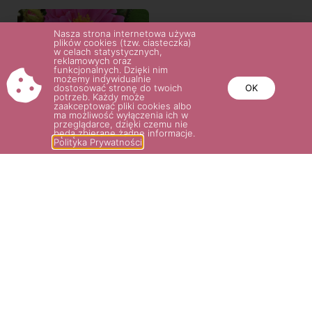
Nasza strona internetowa używa
plików cookies (tzw. ciasteczka)
w celach statystycznych,
reklamowych oraz
funkcjonalnych. Dzięki nim
możemy indywidualnie
dostosować stronę do twoich
OK
potrzeb. Każdy może
zaakceptować pliki cookies albo
ma możliwość wyłączenia ich w
przeglądarce, dzięki czemu nie
będą zbierane żadne informacje.
Polityka Prywatności
ROSA CENTIFOLIA 'HENRI
MARTIN’
35.00
zł
Wybierz opcje
POTRZEBUJESZ POMOCY? NAPISZ