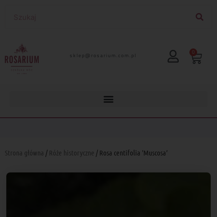
0
lp.moc.muirasor@pelks
Strona główna
/
Róże historyczne
/ Rosa centifolia 'Muscosa’