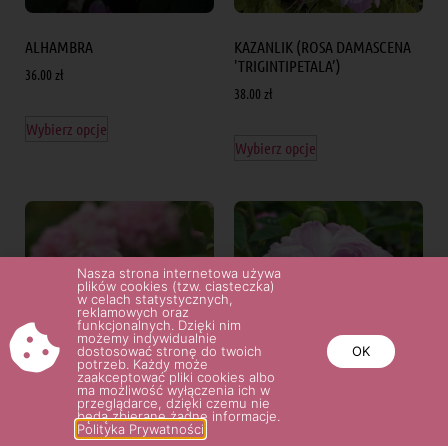
ALHAMBRA
KAZANLIK (ROSA DAMASCENA
'TRIGINTIPETALA’)
36.00
zł
38.00
zł
Wybierz opcje
Wybierz opcje
Nasza strona internetowa używa
plików cookies (tzw. ciasteczka)
w celach statystycznych,
reklamowych oraz
funkcjonalnych. Dzięki nim
możemy indywidualnie
dostosować stronę do twoich
OK
potrzeb. Każdy może
zaakceptować pliki cookies albo
ma możliwość wyłączenia ich w
przeglądarce, dzięki czemu nie
będą zbierane żadne informacje.
ISPAHAN
BLUSH DAMASK
Polityka Prywatności