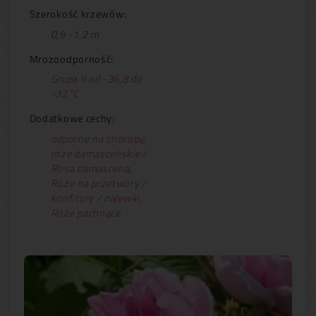
Szerokość krzewów:
0,9 -1,2 m
Mrozoodporność:
Grupa II od -36,8 do
-32°C
Dodatkowe cechy:
odporne na choroby
,
róże damasceńskie /
Rosa damascena
,
Róże na przetwory /
konfitury / nalewki
,
Róże pachnące