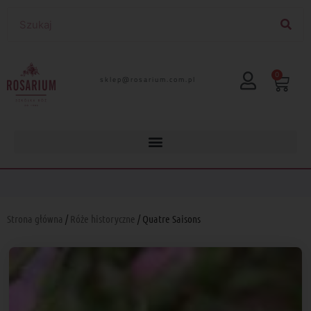
0
lp.moc.muirasor@pelks
Strona główna
/
Róże historyczne
/ Quatre Saisons