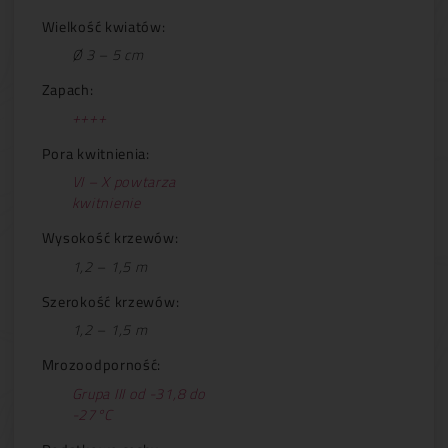
Wielkość kwiatów:
Ø 3 – 5 cm
Zapach:
++++
Pora kwitnienia:
VI – X powtarza
kwitnienie
Wysokość krzewów:
1,2 – 1,5 m
Szerokość krzewów:
1,2 – 1,5 m
Mrozoodporność:
Grupa III od -31,8 do
-27°C