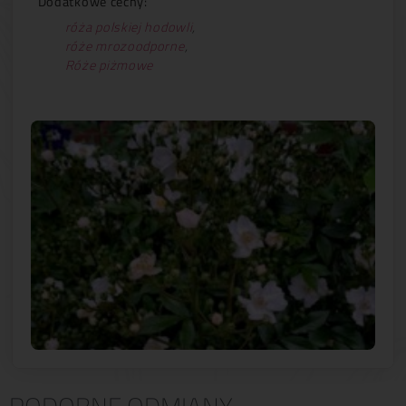
Dodatkowe cechy:
róża polskiej hodowli
,
róże mrozoodporne
,
Róże piżmowe