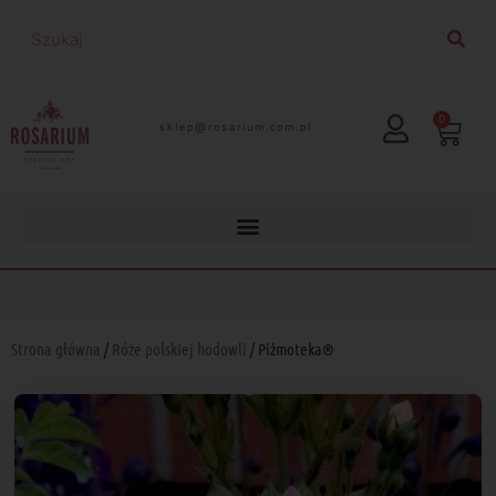
0
lp.moc.muirasor@pelks
Strona główna
/
Róże polskiej hodowli
/ Piżmoteka®