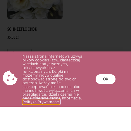
SCHNEEFLOCKE®
35.00
zł
Wybierz opcje
Nasza strona internetowa używa
plików cookies (tzw. ciasteczka)
w celach statystycznych,
reklamowych oraz
funkcjonalnych. Dzięki nim
możemy indywidualnie
dostosować stronę do twoich
OK
POTRZEBUJESZ POMOCY? NAPISZ
potrzeb. Każdy może
zaakceptować pliki cookies albo
ma możliwość wyłączenia ich w
LUB ZADZWOŃ DO NAS!
przeglądarce, dzięki czemu nie
będą zbierane żadne informacje.
SKLEP@ROSARIUM.COM.PL
Polityka Prywatności
+48 509 465 891,
+48 509 465
893