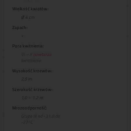
Wielkość kwiatów:
Ø 4 cm
Zapach:
+
Pora kwitnienia:
VI – X powtarza
kwitnienie
Wysokość krzewów:
2,5 m
Szerokość krzewów:
1,0 – 1,2 m
Mrozoodporność:
Grupa III od -31,8 do
-27°C