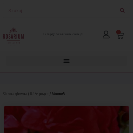
0
lp.moc.muirasor@pelks
Strona główna
/
Róże pnące
/ Momo®