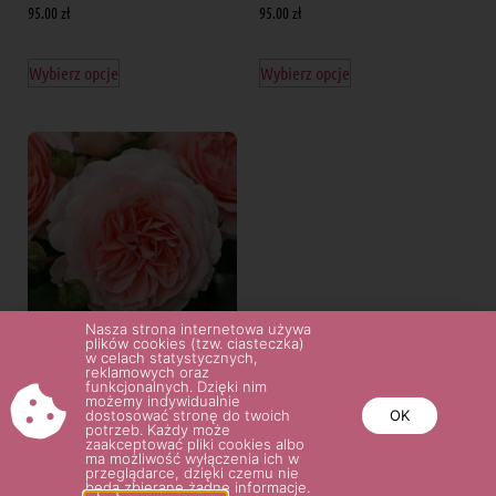
95.00
zł
95.00
zł
Wybierz opcje
Wybierz opcje
Nasza strona internetowa używa
plików cookies (tzw. ciasteczka)
w celach statystycznych,
reklamowych oraz
MÄRCHENZAUBER® PA
funkcjonalnych. Dzięki nim
możemy indywidualnie
95.00
zł
dostosować stronę do twoich
OK
potrzeb. Każdy może
zaakceptować pliki cookies albo
ma możliwość wyłączenia ich w
Wybierz opcje
przeglądarce, dzięki czemu nie
będą zbierane żadne informacje.