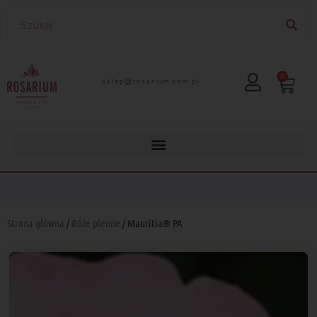
0
lp.moc.muirasor@pelks
Strona główna
/
Róże pienne
/ Mauritia® PA