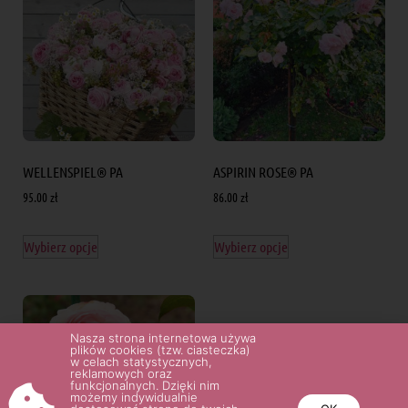
WELLENSPIEL® PA
ASPIRIN ROSE® PA
95.00
zł
86.00
zł
Wybierz opcje
Wybierz opcje
Nasza strona internetowa używa
plików cookies (tzw. ciasteczka)
w celach statystycznych,
reklamowych oraz
funkcjonalnych. Dzięki nim
możemy indywidualnie