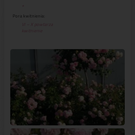
+
Pora kwitnienia:
VI – X powtarza
kwitnienie