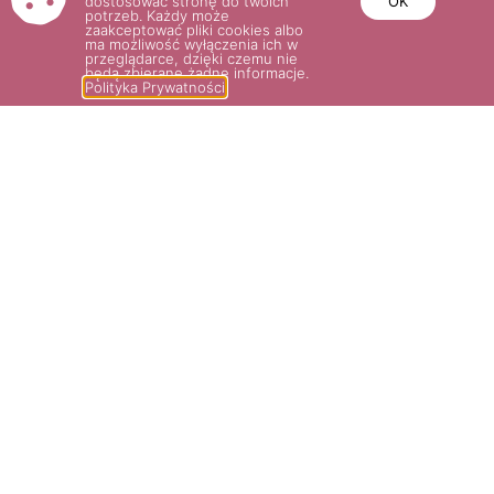
dostosować stronę do twoich
OK
potrzeb. Każdy może
zaakceptować pliki cookies albo
ma możliwość wyłączenia ich w
przeglądarce, dzięki czemu nie
będą zbierane żadne informacje.
Polityka Prywatności
EDEN ROSE 85® PA
86.00
zł
Wybierz opcje
POTRZEBUJESZ POMOCY? NAPISZ
LUB ZADZWOŃ DO NAS!
SKLEP@ROSARIUM.COM.PL
+48 509 465 891,
+48 509 465
893