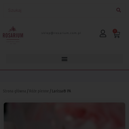
0
lp.moc.muirasor@pelks
Strona główna
/
Róże pienne
/ Larissa® PA