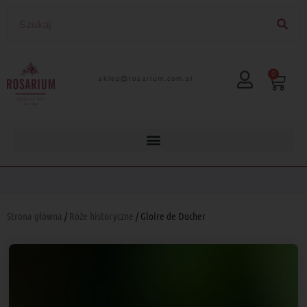
0
lp.moc.muirasor@pelks
Strona główna
/
Róże historyczne
/ Gloire de Ducher