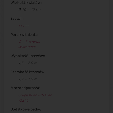
Wielkość kwiatów:
Ø 10 – 12 cm
Zapach:
+++++
Pora kwitnienia:
VI – X powtarza
kwitnienie
Wysokość krzewów:
1,5 – 2,0 m
Szerokość krzewów:
1,2 – 1,5 m
Mrozoodporność:
Grupa IV od -26,8 do
-22°C
Dodatkowe cechy: