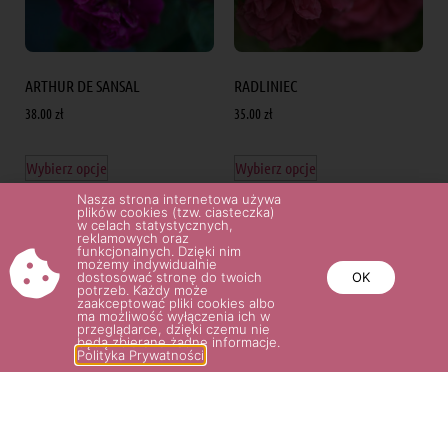
ARTHUR DE SANSAL
RADLINIEC
38.00
zł
35.00
zł
Wybierz opcje
Wybierz opcje
Nasza strona internetowa używa
plików cookies (tzw. ciasteczka)
w celach statystycznych,
reklamowych oraz
funkcjonalnych. Dzięki nim
możemy indywidualnie
dostosować stronę do twoich
OK
potrzeb. Każdy może
zaakceptować pliki cookies albo
ma możliwość wyłączenia ich w
przeglądarce, dzięki czemu nie
będą zbierane żadne informacje.
Polityka Prywatności
REINE DES VIOLETTES
MME ISAAC PEREIRE