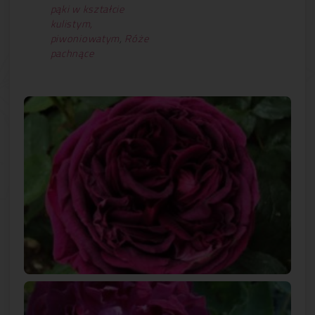
pąki w kształcie
kulistym,
piwoniowatym
,
Róże
pachnące