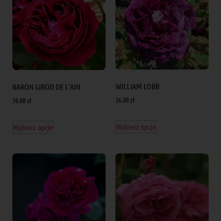
WILLIAM LOBB
BARON GIROD DE L’AIN
36.00
zł
36.00
zł
Wybierz opcje
Wybierz opcje