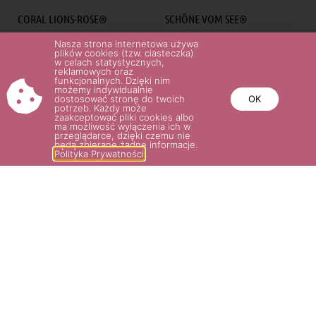
CORAL LIONS-ROSE®
SCHÖNE VOM SEE®
35.00
zł
35.00
zł
Nasza strona internetowa używa
plików cookies (tzw. ciasteczka)
w celach statystycznych,
reklamowych oraz
Wybierz opcje
Wybierz opcje
funkcjonalnych. Dzięki nim
możemy indywidualnie
dostosować stronę do twoich
OK
potrzeb. Każdy może
zaakceptować pliki cookies albo
ma możliwość wyłączenia ich w
przeglądarce, dzięki czemu nie
będą zbierane żadne informacje.
Polityka Prywatności
LION’S CHARITY®
CHIPPENDALE®
35.00
zł
36.00
zł