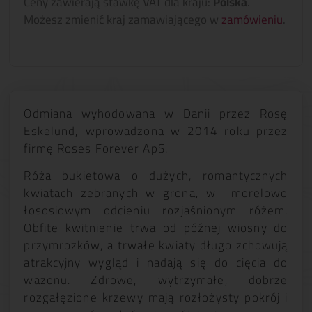
Ceny zawierają stawkę VAT dla kraju:
Polska
.
Możesz zmienić kraj zamawiającego w
zamówieniu
.
Odmiana wyhodowana w Danii przez Rosę
Eskelund, wprowadzona w 2014 roku przez
firmę Roses Forever ApS.
Róża bukietowa o dużych, romantycznych
kwiatach zebranych w grona, w morelowo
łososiowym odcieniu rozjaśnionym różem.
Obfite kwitnienie trwa od późnej wiosny do
przymrozków, a trwałe kwiaty długo zchowują
atrakcyjny wygląd i nadają się do cięcia do
wazonu. Zdrowe, wytrzymałe, dobrze
rozgałęzione krzewy mają rozłożysty pokrój i