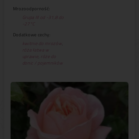
Mrozoodporność:
Grupa III od -31,8 do
-27°C
Dodatkowe cechy:
kwitnie do mrozów
,
róża łatwa w
uprawie
,
róże do
donic / pojemników