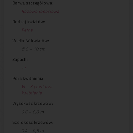
Barwa szczegółowa:
Różowo łososiowa
Rodzaj kwiatów:
Pełne
Wielkość kwiatów:
Ø 8 – 10 cm
Zapach:
++
Pora kwitnienia:
VI – X powtarza
kwitnienie
Wysokość krzewów:
0,6 – 0,8 m
Szerokość krzewów:
0,4 – 0,5 m