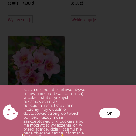
32.00
zł
–
75.00
zł
35.00
zł
Wybierz opcje
Wybierz opcje
Nasza strona internetowa używa
plików cookies (tzw. ciasteczka)
w celach statystycznych,
reklamowych oraz
ORIENTA® LAILA
funkcjonalnych. Dzięki nim
możemy indywidualnie
32.00
zł
dostosować stronę do twoich
OK
potrzeb. Każdy może
zaakceptować pliki cookies albo
ma możliwość wyłączenia ich w
Wybierz opcje
przeglądarce, dzięki czemu nie
będą zbierane żadne informacje.