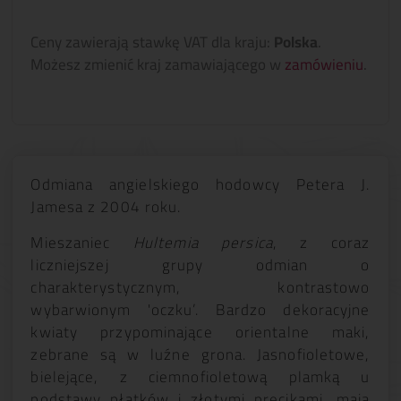
Ceny zawierają stawkę VAT dla kraju:
Polska
.
Możesz zmienić kraj zamawiającego w
zamówieniu
.
Odmiana angielskiego hodowcy Petera J.
Jamesa z 2004 roku.
Mieszaniec
Hultemia persica
, z coraz
liczniejszej grupy odmian o
charakterystycznym, kontrastowo
wybarwionym 'oczku’. Bardzo dekoracyjne
kwiaty przypominające orientalne maki,
zebrane są w luźne grona. Jasnofioletowe,
bielejące, z ciemnofioletową plamką u
podstawy płatków i złotymi pręcikami, mają