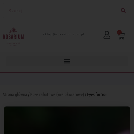
0
lp.moc.muirasor@pelks
Strona główna
/
Róże rabatowe (wielokwiatowe)
/ Eyes for You