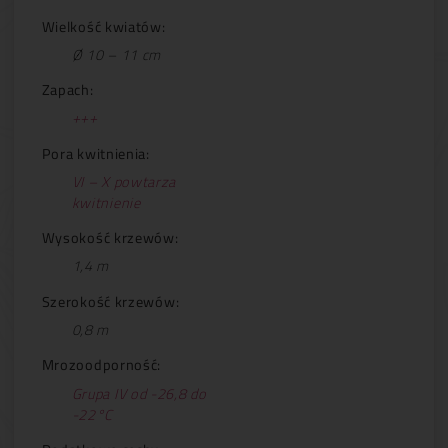
Wielkość kwiatów:
Ø 10 – 11 cm
Zapach:
+++
Pora kwitnienia:
VI – X powtarza
kwitnienie
Wysokość krzewów:
1,4 m
Szerokość krzewów:
0,8 m
Mrozoodporność:
Grupa IV od -26,8 do
-22°C