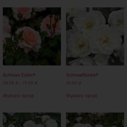
Schloss Eutin®
Schneeflocke®
36.00
zł
–
75.00
zł
35.00
zł
Wybierz opcje
Wybierz opcje