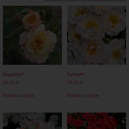
Rugelda®
Rytuał®
36.00
zł
45.00
zł
Wybierz opcje
Wybierz opcje