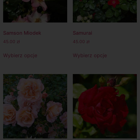
Samson Miodek
Samurai
45.00
zł
45.00
zł
Wybierz opcje
Wybierz opcje