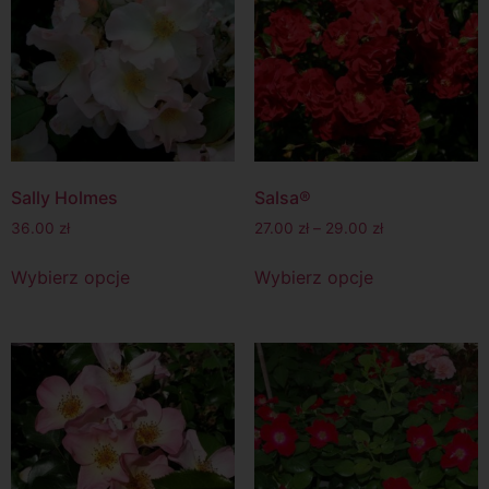
Sally Holmes
Salsa®
36.00
zł
27.00
zł
–
29.00
zł
Wybierz opcje
Wybierz opcje