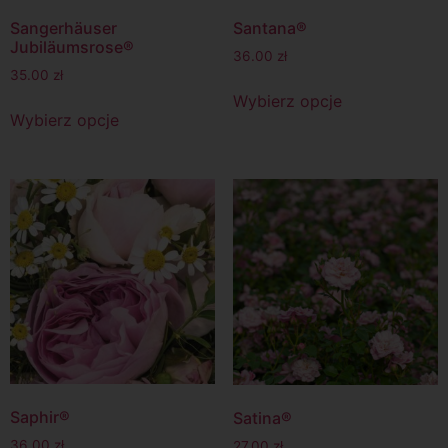
Sangerhäuser
Santana®
Jubiläumsrose®
36.00
zł
35.00
zł
Wybierz opcje
Wybierz opcje
Saphir®
Satina®
36.00
zł
27.00
zł