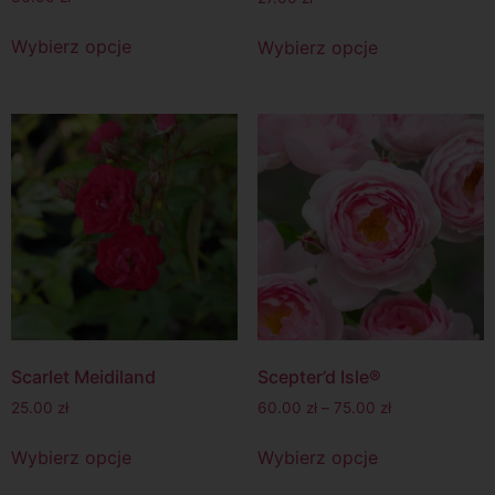
Wybierz opcje
Wybierz opcje
Scarlet Meidiland
Scepter’d Isle®
25.00
zł
60.00
zł
–
75.00
zł
Wybierz opcje
Wybierz opcje