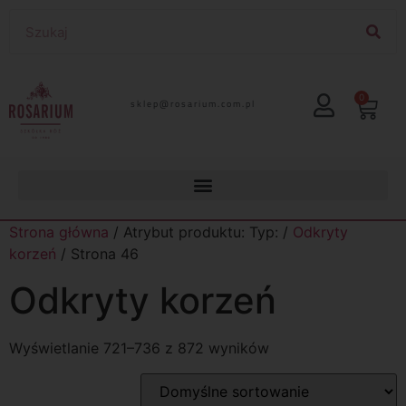
0
lp.moc.muirasor@pelks
Strona główna
/ Atrybut produktu: Typ: /
Odkryty
korzeń
/ Strona 46
Odkryty korzeń
Wyświetlanie 721–736 z 872 wyników