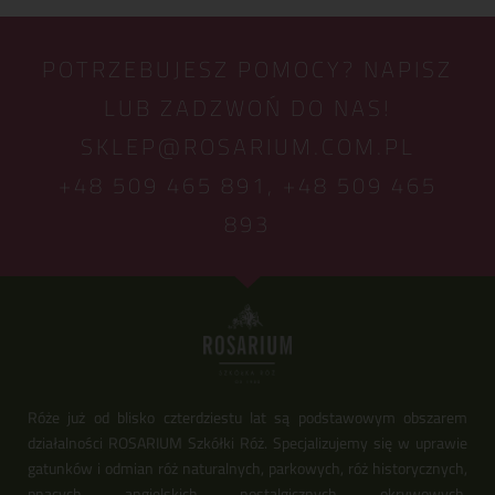
POTRZEBUJESZ POMOCY? NAPISZ
LUB ZADZWOŃ DO NAS!
SKLEP@ROSARIUM.COM.PL
+48 509 465 891,
+48 509 465
893
Róże już od blisko czterdziestu lat są podstawowym obszarem
działalności ROSARIUM Szkółki Róż. Specjalizujemy się w uprawie
gatunków i odmian róż naturalnych, parkowych, róż historycznych,
pnących, angielskich, nostalgicznych, okrywowych,