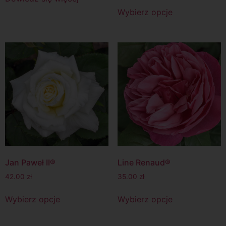
Wybierz opcje
Jan Paweł II®
Line Renaud®
42.00
zł
35.00
zł
Wybierz opcje
Wybierz opcje