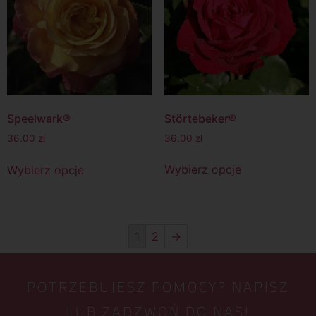
Störtebeker®
Speelwark®
36.00
zł
36.00
zł
Wybierz opcje
Wybierz opcje
1
2
→
POTRZEBUJESZ POMOCY? NAPISZ
LUB ZADZWOŃ DO NAS!