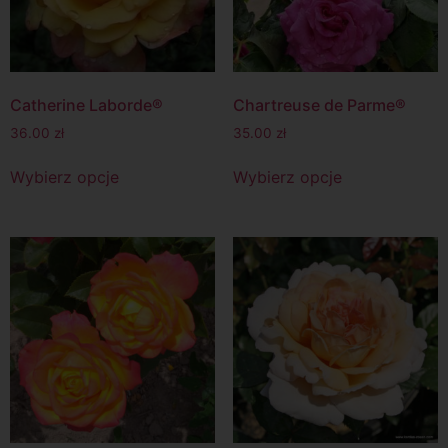
Catherine Laborde®
Chartreuse de Parme®
36.00
zł
35.00
zł
Wybierz opcje
Wybierz opcje