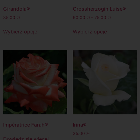
Girandola®
Grossherzogin Luise®
35.00
zł
60.00
zł
–
75.00
zł
Wybierz opcje
Wybierz opcje
Impératrice Farah®
Irina®
35.00
zł
Dowiedz się więcej