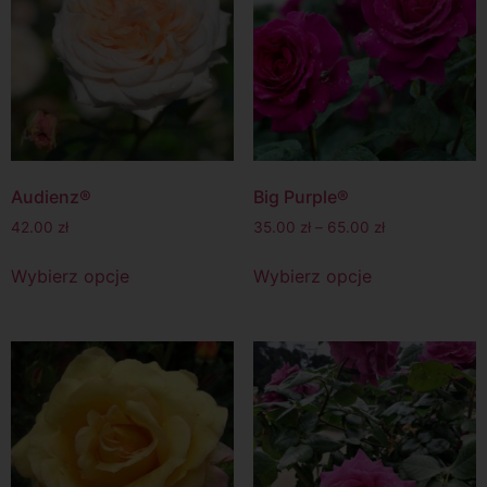
Audienz®
Big Purple®
42.00
zł
35.00
zł
–
65.00
zł
Wybierz opcje
Wybierz opcje