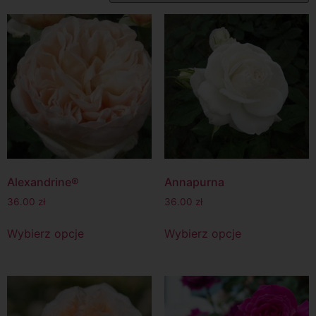
Alexandrine®
Annapurna
36.00
zł
36.00
zł
Wybierz opcje
Wybierz opcje