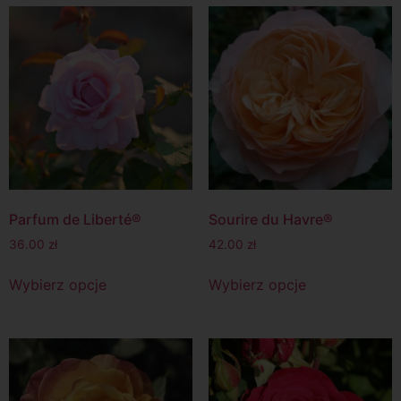
Parfum de Liberté®
Sourire du Havre®
36.00
zł
42.00
zł
Wybierz opcje
Wybierz opcje