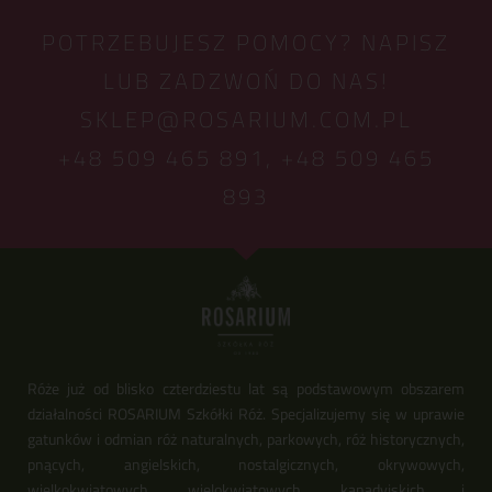
POTRZEBUJESZ POMOCY? NAPISZ
LUB ZADZWOŃ DO NAS!
SKLEP@ROSARIUM.COM.PL
+48 509 465 891,
+48 509 465
893
Róże już od blisko czterdziestu lat są podstawowym obszarem
działalności ROSARIUM Szkółki Róż. Specjalizujemy się w uprawie
gatunków i odmian róż naturalnych, parkowych, róż historycznych,
pnących, angielskich, nostalgicznych, okrywowych,
wielkokwiatowych, wielokwiatowych, kanadyjskich i