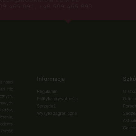
09 465 891,
+48 509 465 893
Informacje
Szkó
alności
ian róż
Regulamin
O szkó
cznych,
Polityka prywatności
Odmia
urowych
Sprzedaż
Poradn
duktów,
Wysyłki zagraniczne
Sadzen
zenie,
Aktual
podczas
Galeri
ększość