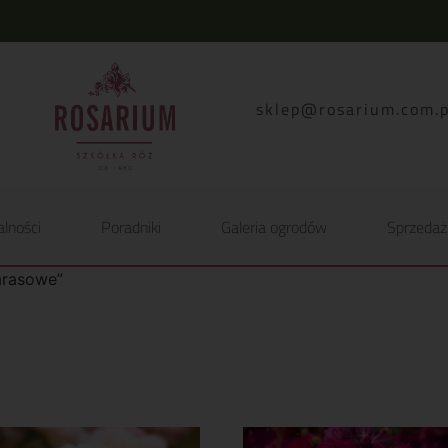
lp.moc.muirasor@pelk
alności
Poradniki
Galeria ogrodów
Sprzedaż
arasowe”