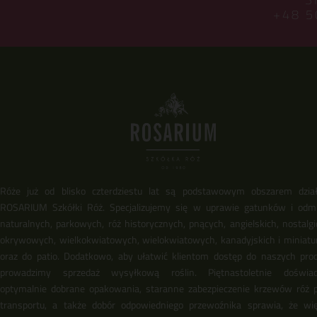
+48 5
Róże już od blisko czterdziestu lat są podstawowym obszarem dział
ROSARIUM Szkółki Róż. Specjalizujemy się w uprawie gatunków i odm
naturalnych, parkowych, róż historycznych, pnących, angielskich, nostalgi
okrywowych, wielkokwiatowych, wielokwiatowych, kanadyjskich i miniat
oraz do patio. Dodatkowo, aby ułatwić klientom dostęp do naszych pro
prowadzimy sprzedaż wysyłkową roślin. Piętnastoletnie doświadc
optymalnie dobrane opakowania, staranne zabezpieczenie krzewów róż 
transportu, a także dobór odpowiedniego przewoźnika sprawia, że wi