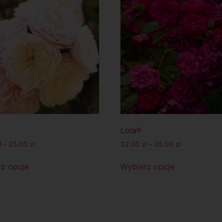
Lola®
ł
–
35.00
zł
32.00
zł
–
35.00
zł
z opcje
Wybierz opcje