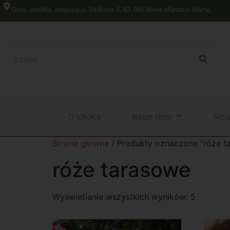
Sklep, szkółka, ekspozycja: Radliniec 6, 63-040 Nowe Miasto/n Wartą
O szkółce
Nasze Róże
Aktu
Strona główna
/ Produkty oznaczone “róże t
róże tarasowe
Wyświetlanie wszystkich wyników: 5