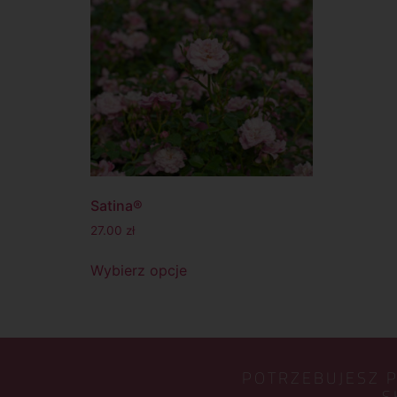
Satina®
27.00
zł
Wybierz opcje
POTRZEBUJESZ 
S