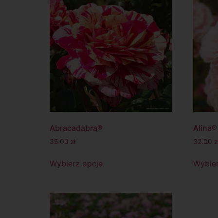
Abracadabra®
Alina®
35.00
zł
32.00
z
Wybierz opcje
Wybier