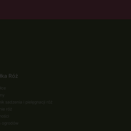
łka Róż
łce
ny
ik sadzenia i pielęgnacji róż
ie róż
ności
a ogrodów